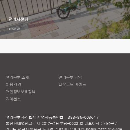
전기자전거
allowto
얼라우투 소개
얼라우투 가입
이용약관
다운로드 가이드
개인정보보호정책
라이센스
얼라우투 주식회사
사업자등록번호 _ 383-86-00364 /
통신판매업신고 _ 제 2017-성남분당-0022 호
대표이사 : 김정근 /
경기도 성남시 분당구 판교역로192번길 16, 8층 806호 C472 얼라우투