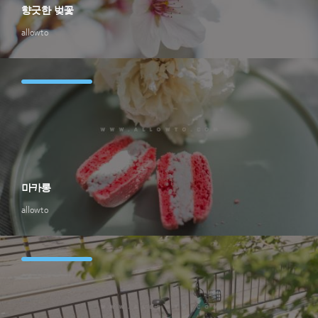
향긋한 벚꽃
allowto
마카롱
allowto