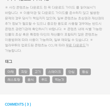
※ 사진 콘텐츠는 다운로드 전 꼭
다운로드 가이드
를 읽어보시기
바랍니다. ※ 이용약관 및
다운로드 가이드
를 준수하지 않고 발생한
문제의 경우 당사가 책임지지 않으며, 일부 콘텐츠는 초상권과 재산권의
추가 정보가 필요할 수 있으니 중요한 용도로 사용할 경우에는 반드시
콘텐츠 관련기관에 확인하시기 바랍니다. ※ 콘텐츠 내에 식별 가능한
인물의 초상 혹은 특정한 타인의 재산물이 포함되지 않은 콘텐츠는
이용범위에 따라 사용이 가능하며, 일부 예외일 수 있습니다. ※
얼라우투의 업로드된 콘텐츠는 CCL에 따라
무료 다운로드
가
가능합니다.
태그
야채
피망
고기
스테이크
안심
등심
레스토랑
음식
푸드
먹는것
COMMENTS (
3
)