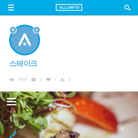
LOGIN
SIGN UP
FREE DOWNLOAD
GUIDE
스테이크
1959
3
1
3