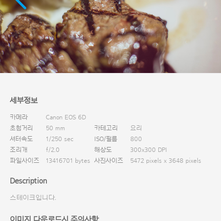
다운로드
세부정보
카메라
Canon EOS 6D
초첨거리
50 mm
카테고리
요리
셔터속도
1/250 sec
ISO/필름
800
조리개
f/2.0
해상도
300x300 DPI
파일사이즈
13416701 bytes
사진사이즈
5472 pixels x 3648 pixels
Description
스테이크입니다.
이미지 다운로드시 주의사항