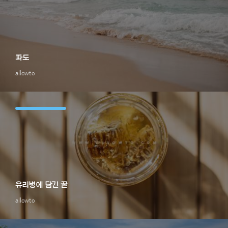
파도
allowto
유리병에 담긴 꿀
allowto