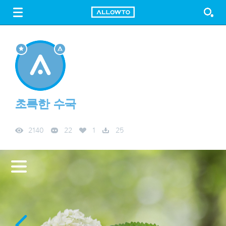
LOGIN
SIGN UP
FREE DOWNLOAD
GUIDE
초록한 수국
2140
22
1
25