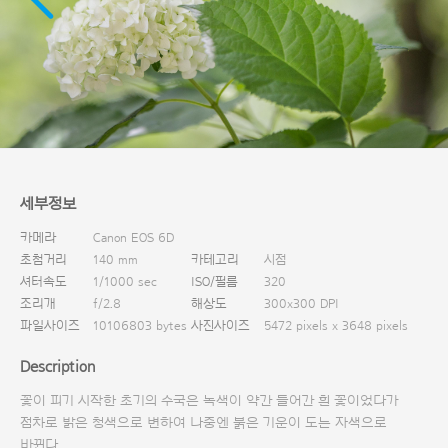
다운로드
세부정보
카메라
Canon EOS 6D
초첨거리
140 mm
카테고리
시점
셔터속도
1/1000 sec
ISO/필름
320
조리개
f/2.8
해상도
300x300 DPI
파일사이즈
10106803 bytes
사진사이즈
5472 pixels x 3648 pixels
Description
꽃이 피기 시작한 초기의 수국은 녹색이 약간 들어간 흰 꽃이었다가
점차로 밝은 청색으로 변하여 나중엔 붉은 기운이 도는 자색으로
바뀐다.