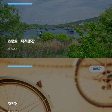
초평호다목적광장
allowto
자전거
allowto