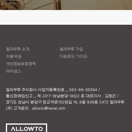
얼라우투 소개
얼라우투 가입
이용약관
다운로드 가이드
개인정보보호정책
라이센스
얼라우투 주식회사
사업자등록번호 _ 383-86-00364 /
통신판매업신고 _ 제 2017-성남분당-0022 호
대표이사 : 김정근 /
경기도 성남시 분당구 판교역로192번길 16, 8층 806호 C472 얼라우투
(주)
고객문의 :
allowto@naver.com