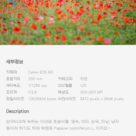
다운로드
세부정보
카메라
Canon EOS 6D
초첨거리
200 mm
카테고리
자연
셔터속도
1/1250 sec
ISO/필름
125
조리개
f/2.8
해상도
300x300 DPI
파일사이즈
12826834 bytes
사진사이즈
5472 pixels x 3648 pixels
Description
양귀비과에 속하는 이년생 초본식물. 앵속, 어미, 상곡, 미낭, 낭자
등이라 하기도 하며 학명은 Papaver somniferum L. 이지요~