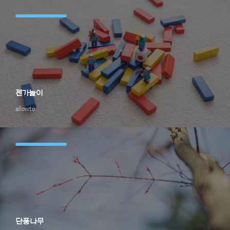
젠가놀이
allowto
단풍나무