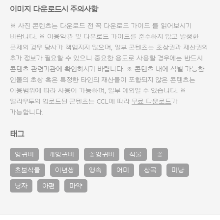
이미지 다운로드시 주의사항
※ 사진 콘텐츠는 다운로드 전 꼭
다운로드 가이드
를 읽어보시기
바랍니다. ※ 이용약관 및
다운로드 가이드
를 준수하지 않고 발생한
문제의 경우 당사가 책임지지 않으며, 일부 콘텐츠는 초상권과 재산권의
추가 정보가 필요할 수 있으니 중요한 용도로 사용할 경우에는 반드시
콘텐츠 관련기관에 확인하시기 바랍니다. ※ 콘텐츠 내에 식별 가능한
인물의 초상 혹은 특정한 타인의 재산물이 포함되지 않은 콘텐츠는
이용범위에 따라 사용이 가능하며, 일부 예외일 수 있습니다. ※
얼라우투의 업로드된 콘텐츠는 CCL에 따라
무료 다운로드
가
가능합니다.
태그
양귀비
개양귀비
꽃양귀비
식물
꽃
초본식물
이년생
앵속
어미
상곡
미낭
낭자
아편
마약