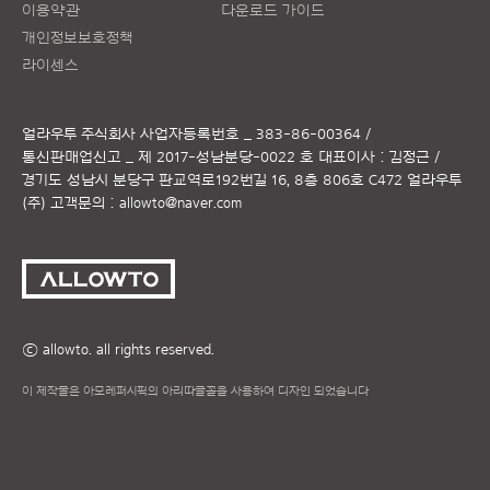
이용약관
다운로드 가이드
개인정보보호정책
라이센스
얼라우투 주식회사
사업자등록번호 _ 383-86-00364 /
통신판매업신고 _ 제 2017-성남분당-0022 호
대표이사 : 김정근 /
경기도 성남시 분당구 판교역로192번길 16, 8층 806호 C472 얼라우투
(주)
고객문의 :
allowto@naver.com
ⓒ allowto. all rights reserved.
이 제작물은 아모레퍼시픽의 아리따글꼴을 사용하여 디자인 되었습니다