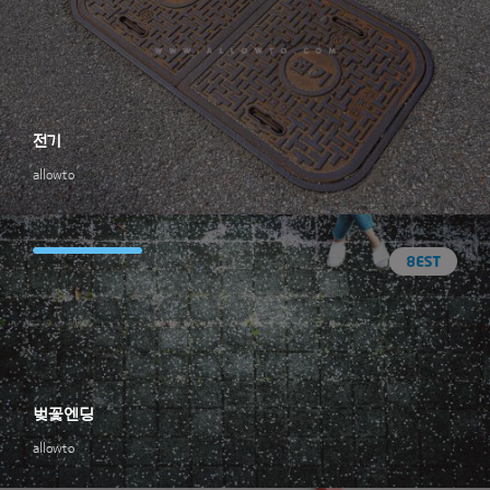
전기
allowto
벚꽃엔딩
allowto