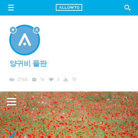
LOGIN
SIGN UP
FREE DOWNLOAD
GUIDE
양귀비 들판
2768
16
3
19