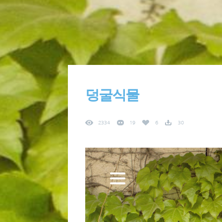
덩굴식물
2334
19
6
30