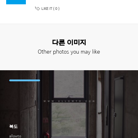
LIKE IT (
0
)
다른 이미지
Other photos you may like
복도
allowto