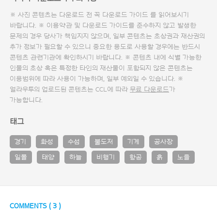
※ 사진 콘텐츠는 다운로드 전 꼭
다운로드 가이드
를 읽어보시기
바랍니다. ※ 이용약관 및
다운로드 가이드
를 준수하지 않고 발생한
문제의 경우 당사가 책임지지 않으며, 일부 콘텐츠는 초상권과 재산권의
추가 정보가 필요할 수 있으니 중요한 용도로 사용할 경우에는 반드시
콘텐츠 관련기관에 확인하시기 바랍니다. ※ 콘텐츠 내에 식별 가능한
인물의 초상 혹은 특정한 타인의 재산물이 포함되지 않은 콘텐츠는
이용범위에 따라 사용이 가능하며, 일부 예외일 수 있습니다. ※
얼라우투의 업로드된 콘텐츠는 CCL에 따라
무료 다운로드
가
가능합니다.
태그
경기
화성
수섬
불도저
기계
공사장
일몰
태양
하늘
비행기
항공
흙
노을
COMMENTS (
3
)