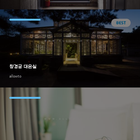
창경궁 대온실
allowto