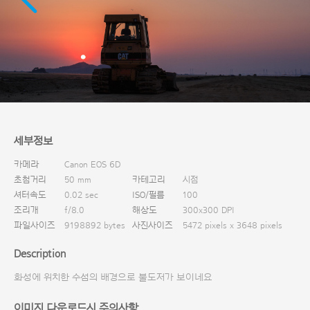
다운로드
세부정보
카메라
Canon EOS 6D
초첨거리
50 mm
카테고리
시점
셔터속도
0.02 sec
ISO/필름
100
조리개
f/8.0
해상도
300x300 DPI
파일사이즈
9198892 bytes
사진사이즈
5472 pixels x 3648 pixels
Description
화성에 위치한 수섬의 배경으로 불도저가 보이네요
이미지 다운로드시 주의사항