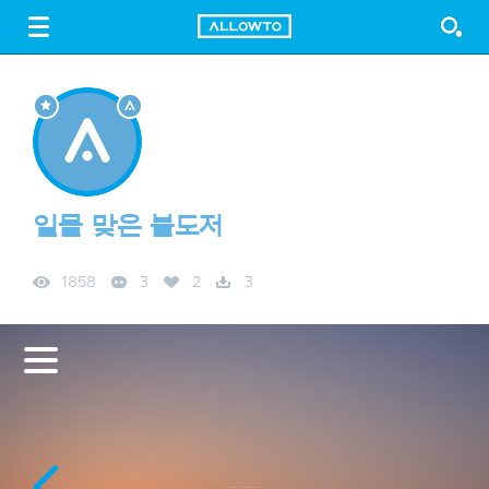
LOGIN
SIGN UP
FREE DOWNLOAD
GUIDE
일몰 맞은 불도저
1858
3
2
3