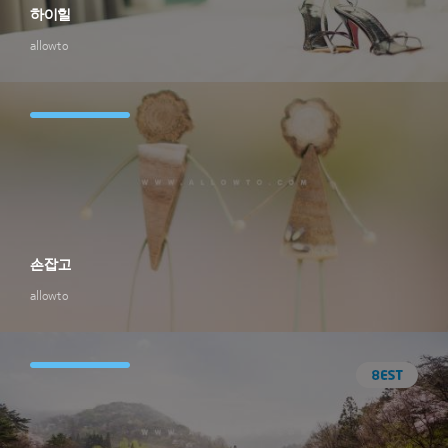
하이힐
allowto
손잡고
allowto