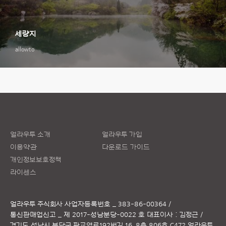
세량지
allowto
얼라우투 소개
얼라우투 가입
이용약관
다운로드 가이드
개인정보보호정책
라이센스
얼라우투 주식회사
사업자등록번호 _ 383-86-00364 /
통신판매업신고 _ 제 2017-성남분당-0022 호
대표이사 : 김정근 /
경기도 성남시 분당구 판교역로192번길 16, 8층 806호 C472 얼라우투