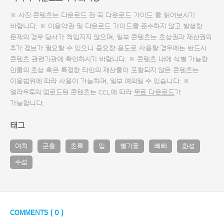
※ 사진 콘텐츠는 다운로드 전 꼭
다운로드 가이드
를 읽어보시기
바랍니다. ※ 이용약관 및
다운로드 가이드
를 준수하지 않고 발생한
문제의 경우 당사가 책임지지 않으며, 일부 콘텐츠는 초상권과 재산권의
추가 정보가 필요할 수 있으니 중요한 용도로 사용할 경우에는 반드시
콘텐츠 관련기관에 확인하시기 바랍니다. ※ 콘텐츠 내에 식별 가능한
인물의 초상 혹은 특정한 타인의 재산물이 포함되지 않은 콘텐츠는
이용범위에 따라 사용이 가능하며, 일부 예외일 수 있습니다. ※
얼라우투의 업로드된 콘텐츠는 CCL에 따라
무료 다운로드
가
가능합니다.
태그
여치
곤충
초록
잎
삘기꽃
삐삐
화성
수섬
COMMENTS (
0
)