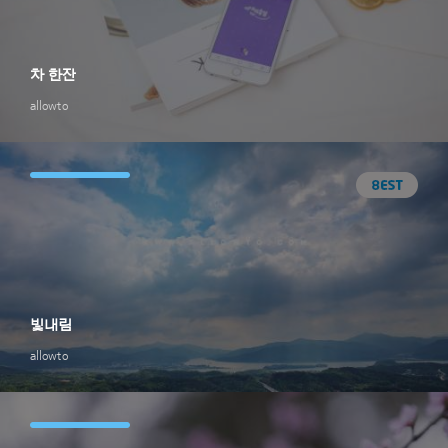
차 한잔
allowto
빛내림
allowto