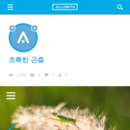
LOGIN
SIGN UP
FREE DOWNLOAD
GUIDE
초록한 곤충
2288
0
1
0