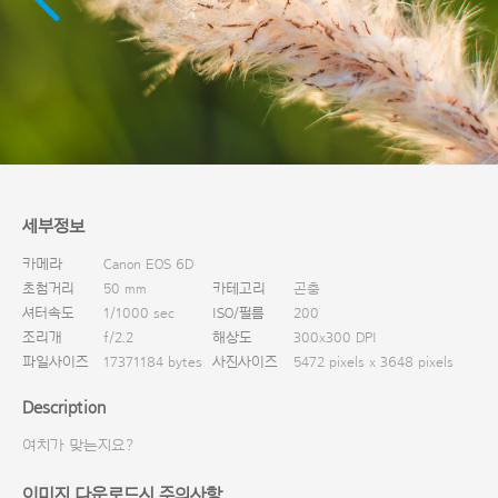
다운로드
세부정보
카메라
Canon EOS 6D
초첨거리
50 mm
카테고리
곤충
셔터속도
1/1000 sec
ISO/필름
200
조리개
f/2.2
해상도
300x300 DPI
파일사이즈
17371184 bytes
사진사이즈
5472 pixels x 3648 pixels
Description
여치가 맞는지요?
이미지 다운로드시 주의사항