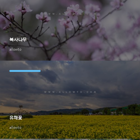
복사나무
allowto
유채꽃
allowto