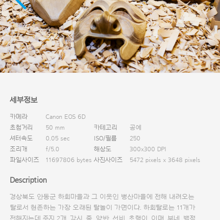
다운로드
세부정보
카메라
Canon EOS 6D
초첨거리
50 mm
카테고리
공예
셔터속도
0.05 sec
ISO/필름
250
조리개
f/5.0
해상도
300x300 DPI
파일사이즈
11697806 bytes
사진사이즈
5472 pixels x 3648 pixels
Description
경상북도 안동군 하회마을과 그 이웃인 병산마을에 전해 내려오는
탈로서 현존하는 가장 오래된 탈놀이 가면이다. 하회탈로는 11개가
전해지는데 주지 2개, 각시, 중, 양반, 선비, 초랭이, 이매, 부네, 백정,