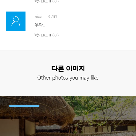
LIKE IT (
0
)
nissi
9년전
우와..
LIKE IT (
0
)
다른 이미지
Other photos you may like