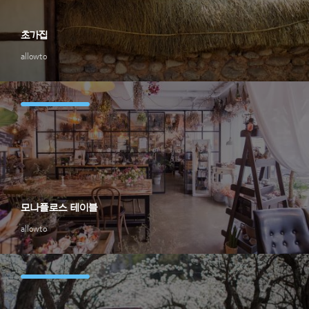
초가집
allowto
모나플로스 테이블
allowto