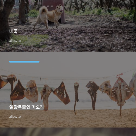
배꽃
allowto
일광욕중인 가오리
allowto