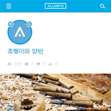
LOGIN
SIGN UP
FREE DOWNLOAD
GUIDE
초랭이와 양반
2315
7
3
9