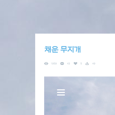
채운 무지개
1959
43
5
49