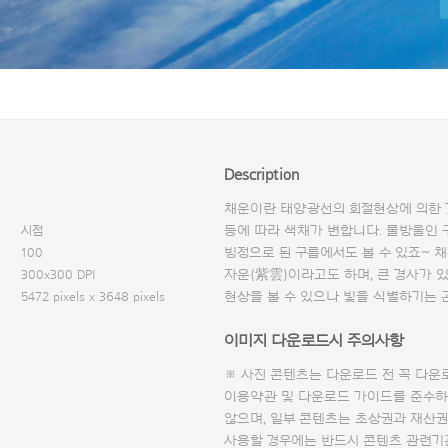
Description
채운이란 태양광선의 회절현상에 의한 
시점
등에 따라 색채가 변합니다. 물방울인
100
빙정으로 된 구름에서도 볼 수 있죠~ 채
300x300 DPI
자운(紫雲)이라고도 하며, 큰 경사가 
5472 pixels x 3648 pixels
현상을 볼 수 있으나 빛을 식별하기는 
이미지 다운로드시 주의사항
※ 사진 콘텐츠는 다운로드 전 꼭
다운
이용약관 및
다운로드 가이드
를 준수하
않으며, 일부 콘텐츠는 초상권과 재산권
사용할 경우에는 반드시 콘텐츠 관련기