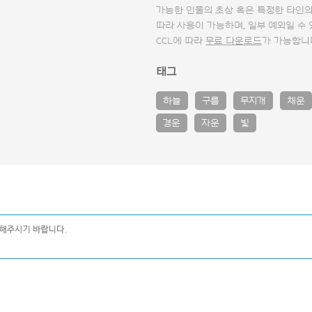
가능한 인물의 초상 혹은 특정한 타인
따라 사용이 가능하며, 일부 예외일 수
CCL에 따라
무료 다운로드
가 가능합니
태그
하늘
구름
무지개
채운
경운
자운
빛