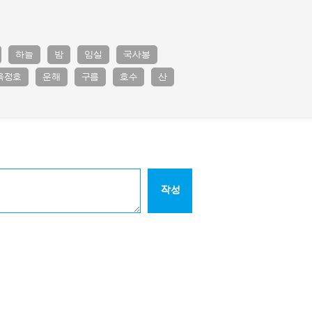
하늘
밤
임실
국사봉
옥정호
운해
구름
호수
산
작성