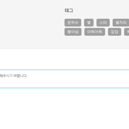
태그
은하수
별
스타
별자리
붕어섬
어둑어둑
캄캄