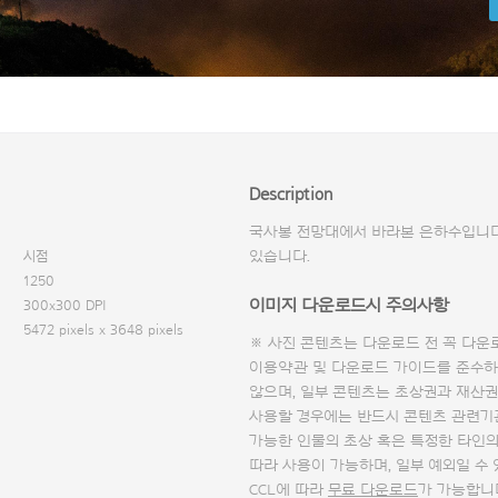
Description
국사봉 전망대에서 바라본 은하수입니다
시점
있습니다.
1250
이미지 다운로드시 주의사항
300x300 DPI
5472 pixels x 3648 pixels
※ 사진 콘텐츠는 다운로드 전 꼭
다운
이용약관 및
다운로드 가이드
를 준수하
않으며, 일부 콘텐츠는 초상권과 재산권
사용할 경우에는 반드시 콘텐츠 관련기
가능한 인물의 초상 혹은 특정한 타인
따라 사용이 가능하며, 일부 예외일 수
CCL에 따라
무료 다운로드
가 가능합니