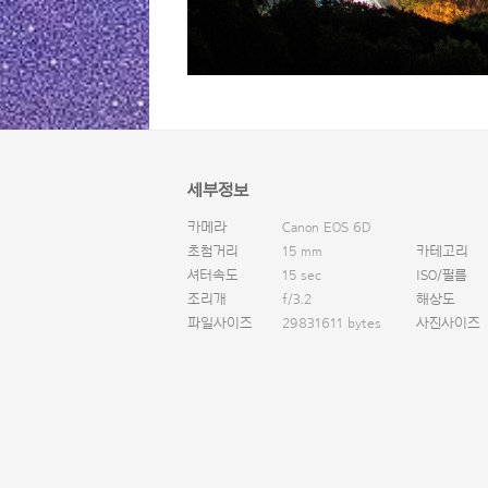
세부정보
카메라
Canon EOS 6D
초첨거리
15 mm
카테고리
셔터속도
15 sec
ISO/필름
조리개
f/3.2
해상도
파일사이즈
29831611 bytes
사진사이즈