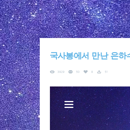
국사봉에서 만난 은하
3929
50
8
51