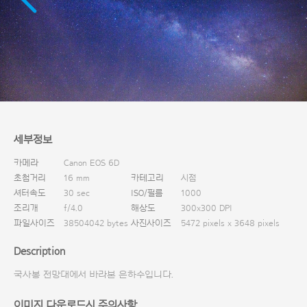
다운로드
세부정보
카메라
Canon EOS 6D
초첨거리
16 mm
카테고리
시점
셔터속도
30 sec
ISO/필름
1000
조리개
f/4.0
해상도
300x300 DPI
파일사이즈
38504042 bytes
사진사이즈
5472 pixels x 3648 pixels
Description
국사봉 전망대에서 바라본 은하수입니다.
이미지 다운로드시 주의사항