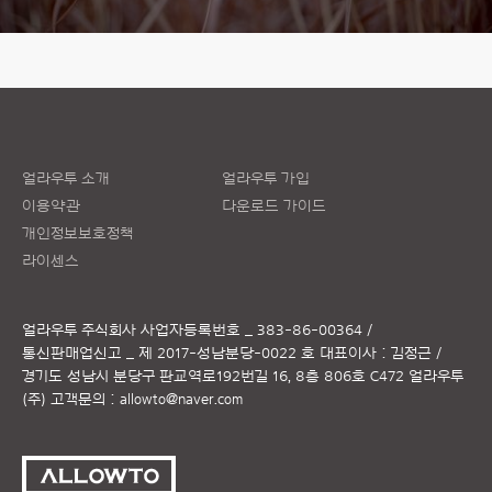
얼라우투 소개
얼라우투 가입
이용약관
다운로드 가이드
개인정보보호정책
라이센스
얼라우투 주식회사
사업자등록번호 _ 383-86-00364 /
통신판매업신고 _ 제 2017-성남분당-0022 호
대표이사 : 김정근 /
경기도 성남시 분당구 판교역로192번길 16, 8층 806호 C472 얼라우투
(주)
고객문의 :
allowto@naver.com