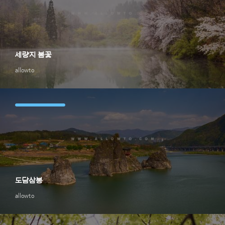
세량지 봄꽃
allowto
도담삼봉
allowto