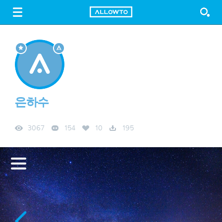
LOGIN
SIGN UP
FREE DOWNLOAD
GUIDE
은하수
3067
154
10
195