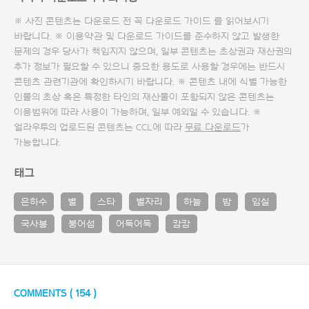
※ 사진 콘텐츠는 다운로드 전 꼭
다운로드 가이드
를 읽어보시기
바랍니다. ※ 이용약관 및
다운로드 가이드
를 준수하지 않고 발생한
문제의 경우 당사가 책임지지 않으며, 일부 콘텐츠는 초상권과 재산권의
추가 정보가 필요할 수 있으니 중요한 용도로 사용할 경우에는 반드시
콘텐츠 관련기관에 확인하시기 바랍니다. ※ 콘텐츠 내에 식별 가능한
인물의 초상 혹은 특정한 타인의 재산물이 포함되지 않은 콘텐츠는
이용범위에 따라 사용이 가능하며, 일부 예외일 수 있습니다. ※
얼라우투의 업로드된 콘텐츠는 CCL에 따라
무료 다운로드
가
가능합니다.
태그
은하수
별
스타
별자리
하늘
밤
임실
국사봉
붕어섬
어둑어둑
캄캄
COMMENTS (
154
)