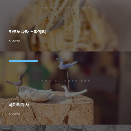
카르보나라 스파게티
allowto
세마리의 새
allowto