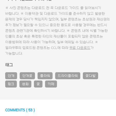
※ 사진 콘텐츠는 다운로드 전 꼭
다운로드 가이드
를 읽어보시기
바랍니다. ※ 이용약관 및
다운로드 가이드
를 준수하지 않고 발생한
문제의 경우 당사가 책임지지 않으며, 일부 콘텐츠는 초상권과 재산권의
추가 정보가 필요할 수 있으니 중요한 용도로 사용할 경우에는 반드시
콘텐츠 관련기관에 확인하시기 바랍니다. ※ 콘텐츠 내에 식별 가능한
인물의 초상 혹은 특정한 타인의 재산물이 포함되지 않은 콘텐츠는
이용범위에 따라 사용이 가능하며, 일부 예외일 수 있습니다. ※
얼라우투의 업로드된 콘텐츠는 CCL에 따라
무료 다운로드
가
가능합니다.
태그
안개
안개꽃
플라워
드라이플라워
꽃다발
핑크
생화
꽃
카페
COMMENTS (
53
)