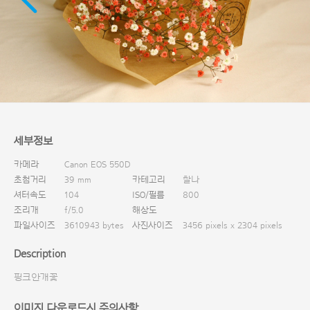
다운로드
세부정보
카메라
Canon EOS 550D
초첨거리
39 mm
카테고리
찰나
셔터속도
104
ISO/필름
800
조리개
f/5.0
해상도
파일사이즈
3610943 bytes
사진사이즈
3456 pixels x 2304 pixels
Description
핑크안개꽃
이미지 다운로드시 주의사항