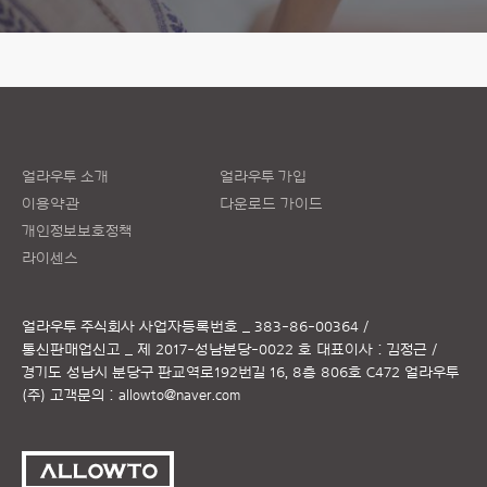
얼라우투 소개
얼라우투 가입
이용약관
다운로드 가이드
개인정보보호정책
라이센스
얼라우투 주식회사
사업자등록번호 _ 383-86-00364 /
통신판매업신고 _ 제 2017-성남분당-0022 호
대표이사 : 김정근 /
경기도 성남시 분당구 판교역로192번길 16, 8층 806호 C472 얼라우투
(주)
고객문의 :
allowto@naver.com