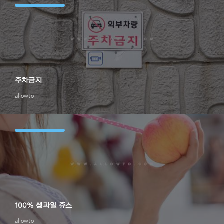
주차금지
allowto
100% 생과일 쥬스
allowto