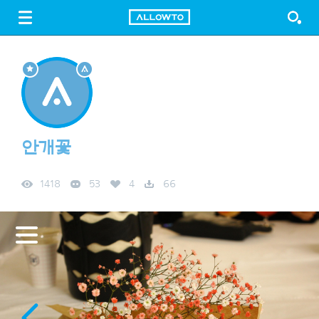
LOGIN
SIGN UP
FREE DOWNLOAD
GUIDE
안개꽃
1418
53
4
66