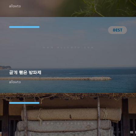
allowto
곧게 뻗은 방파제
allowto