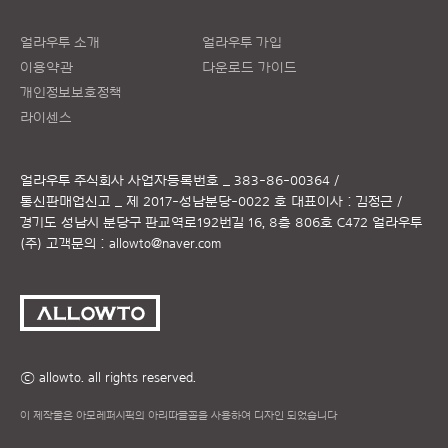
얼라우투 소개
얼라우투 가입
이용약관
다운로드 가이드
개인정보보호정책
라이센스
얼라우투 주식회사
사업자등록번호 _ 383-86-00364 /
통신판매업신고 _ 제 2017-성남분당-0022 호
대표이사 : 김정근 /
경기도 성남시 분당구 판교역로192번길 16, 8층 806호 C472 얼라우투
(주)
고객문의 :
allowto@naver.com
ⓒ allowto. all rights reserved.
이 제작물은 아모레퍼시픽의 아리따글꼴을 사용하여 디자인 되었습니다