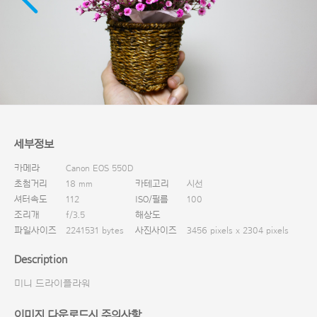
다운로드
세부정보
카메라
Canon EOS 550D
초첨거리
18 mm
카테고리
시선
셔터속도
112
ISO/필름
100
조리개
f/3.5
해상도
파일사이즈
2241531 bytes
사진사이즈
3456 pixels x 2304 pixels
Description
미니 드라이플라워
이미지 다운로드시 주의사항