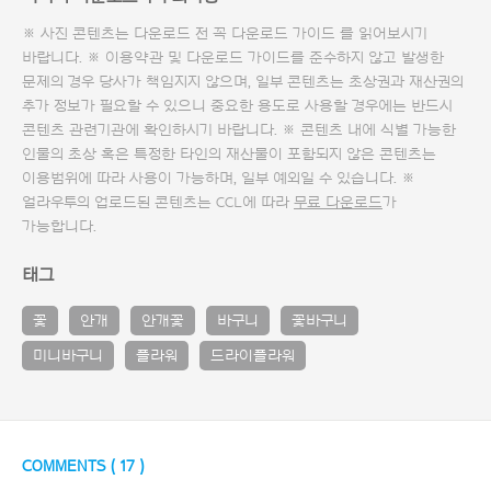
※ 사진 콘텐츠는 다운로드 전 꼭
다운로드 가이드
를 읽어보시기
바랍니다. ※ 이용약관 및
다운로드 가이드
를 준수하지 않고 발생한
문제의 경우 당사가 책임지지 않으며, 일부 콘텐츠는 초상권과 재산권의
추가 정보가 필요할 수 있으니 중요한 용도로 사용할 경우에는 반드시
콘텐츠 관련기관에 확인하시기 바랍니다. ※ 콘텐츠 내에 식별 가능한
인물의 초상 혹은 특정한 타인의 재산물이 포함되지 않은 콘텐츠는
이용범위에 따라 사용이 가능하며, 일부 예외일 수 있습니다. ※
얼라우투의 업로드된 콘텐츠는 CCL에 따라
무료 다운로드
가
가능합니다.
태그
꽃
안개
안개꽃
바구니
꽃바구니
미니바구니
플라워
드라이플라워
COMMENTS (
17
)