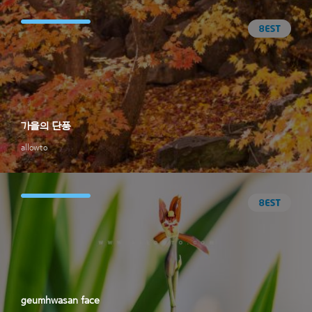
가을의 단풍
allowto
geumhwasan face