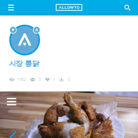
LOGIN
SIGN UP
FREE DOWNLOAD
GUIDE
시장 통닭
1182
3
1
3