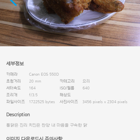
다운로드
세부정보
카메라
Canon EOS 550D
초첨거리
20 mm
카테고리
요리
셔터속도
164
ISO/필름
640
조리개
f/3.5
해상도
파일사이즈
1722525 bytes
사진사이즈
3456 pixels x 2304 pixels
Description
통닭은 진리 치킨은 찬양 내 마음을 구속한 닭
이미지 다운로드시 주의사항