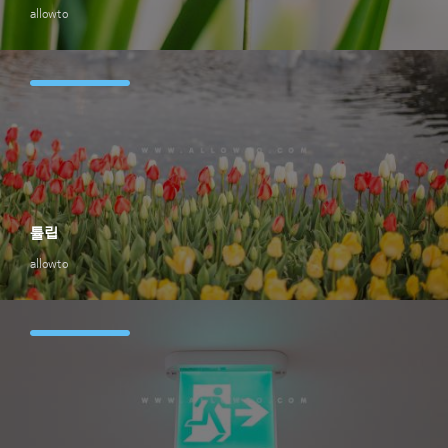
allowto
튤립
allowto