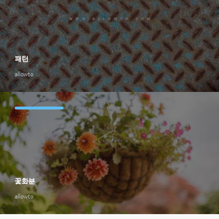
패턴
allowto
꽃화분
allowto