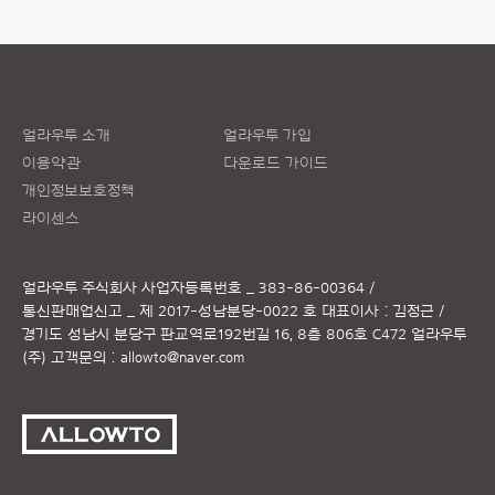
얼라우투 소개
얼라우투 가입
이용약관
다운로드 가이드
개인정보보호정책
라이센스
얼라우투 주식회사
사업자등록번호 _ 383-86-00364 /
통신판매업신고 _ 제 2017-성남분당-0022 호
대표이사 : 김정근 /
경기도 성남시 분당구 판교역로192번길 16, 8층 806호 C472 얼라우투
(주)
고객문의 :
allowto@naver.com