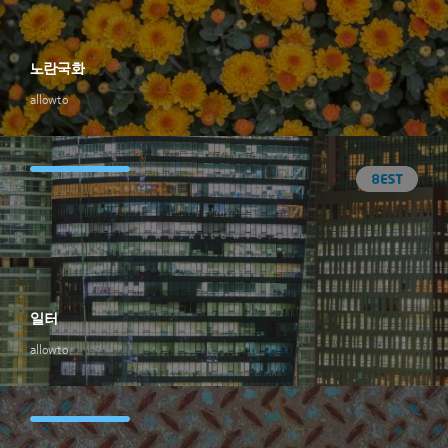
노란국화
allowto
일터
allowto