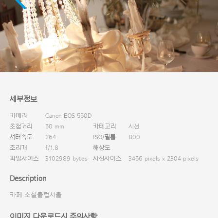
다운로드
세부정보
카메라
Canon EOS 550D
초첨거리
50 mm
카테고리
시선
셔터속도
264
ISO/필름
800
조리개
f/1.8
해상도
파일사이즈
3102989 bytes
사진사이즈
3456 pixels x 2304 pixels
Description
카페 소셜클럽서울
이미지 다운로드시 주의사항