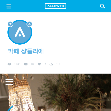
LOGIN
SIGN UP
FREE DOWNLOAD
GUIDE
카페 샹들리에
1101
10
3
10