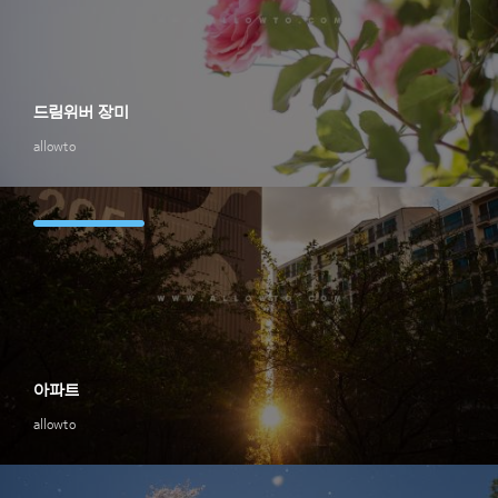
드림위버 장미
allowto
아파트
allowto