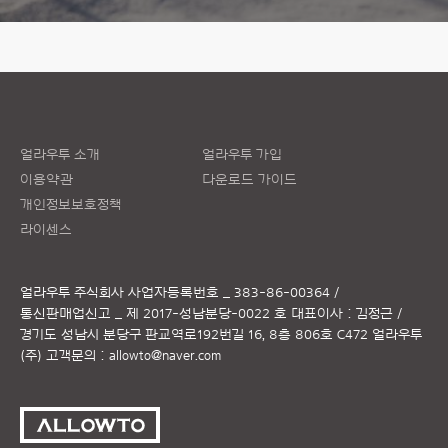
얼라우투 소개
얼라우투 가입
이용약관
다운로드 가이드
개인정보보호정책
라이센스
얼라우투 주식회사
사업자등록번호 _ 383-86-00364 /
통신판매업신고 _ 제 2017-성남분당-0022 호
대표이사 : 김정근 /
경기도 성남시 분당구 판교역로192번길 16, 8층 806호 C472 얼라우투
(주)
고객문의 :
allowto@naver.com