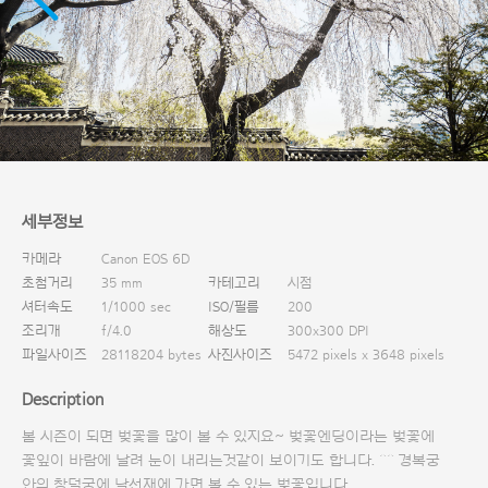
다운로드
세부정보
카메라
Canon EOS 6D
초첨거리
35 mm
카테고리
시점
셔터속도
1/1000 sec
ISO/필름
200
조리개
f/4.0
해상도
300x300 DPI
파일사이즈
28118204 bytes
사진사이즈
5472 pixels x 3648 pixels
Description
봄 시즌이 되면 벚꽃을 많이 볼 수 있지요~ 벚꽃엔딩이라는 벚꽃에
꽃잎이 바람에 날려 눈이 내리는것같이 보이기도 합니다. ^^ 경복궁
안의 창덕궁에 낙선재에 가면 볼 수 있는 벚꽃입니다.