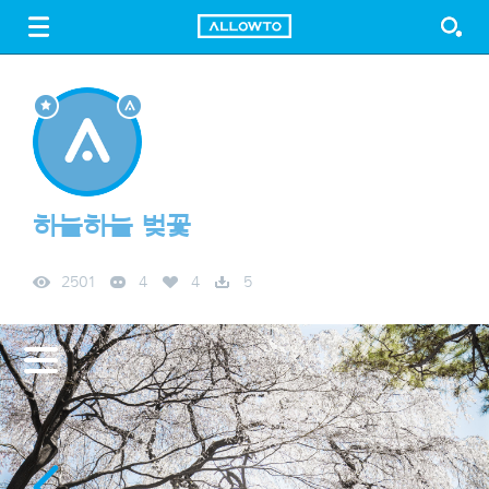
LOGIN
SIGN UP
FREE DOWNLOAD
GUIDE
하늘하늘 벚꽃
2501
4
4
5