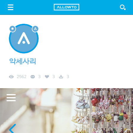
LOGIN
SIGN UP
FREE DOWNLOAD
GUIDE
악세사리
2562
3
3
3