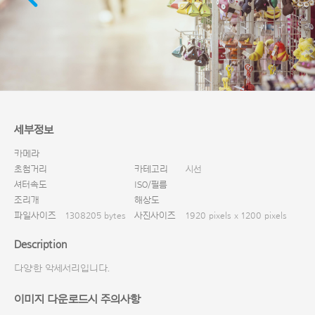
다운로드
세부정보
카메라
초첨거리
카테고리
시선
셔터속도
ISO/필름
조리개
해상도
파일사이즈
1308205 bytes
사진사이즈
1920 pixels x 1200 pixels
Description
다양한 악세서리입니다.
이미지 다운로드시 주의사항