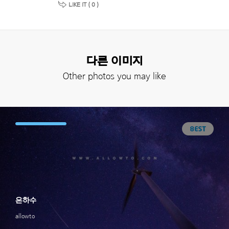
LIKE IT (
0
)
다른 이미지
Other photos you may like
은하수
allowto