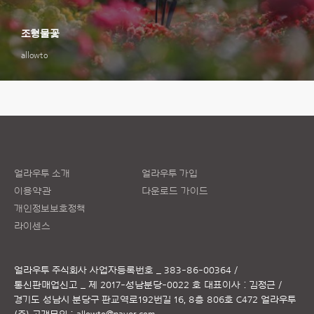
조형물꽃
allowto
얼라우투 소개
얼라우투 가입
이용약관
다운로드 가이드
개인정보보호정책
라이센스
얼라우투 주식회사
사업자등록번호 _ 383-86-00364 /
통신판매업신고 _ 제 2017-성남분당-0022 호
대표이사 : 김정근 /
경기도 성남시 분당구 판교역로192번길 16, 8층 806호 C472 얼라우투