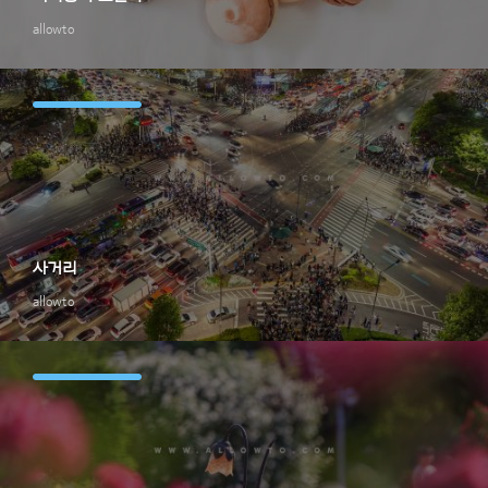
allowto
사거리
allowto