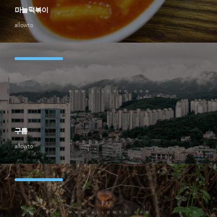
마늘떡볶이
allowto
구름
allowto