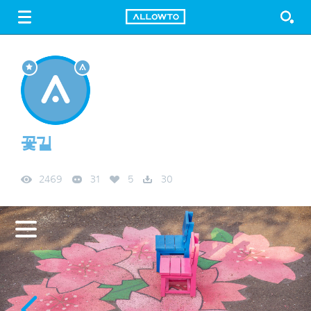
LOGIN
SIGN UP
FREE DOWNLOAD
GUIDE
꽃길
2469
31
5
30