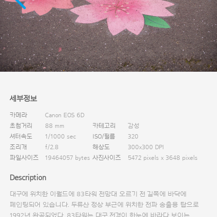
다운로드
세부정보
카메라
Canon EOS 6D
초첨거리
88 mm
카테고리
감성
셔터속도
1/1000 sec
ISO/필름
320
조리개
f/2.8
해상도
300x300 DPI
파일사이즈
19464057 bytes
사진사이즈
5472 pixels x 3648 pixels
Description
대구에 위치한 이월드에 83타워 전망대 오르기 전 길쪽에 바닥에
페인팅되어 있습니다. 두류산 정상 부근에 위치한 전파 송출용 탑으로
1992년 완공되었다. 83타워는 대구 전경이 한눈에 바라다 보이는