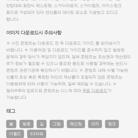
전망대와 회전식 레스토랑, 스카이라운지, 스카이점프, 아이스링크
등으로 구성되어 있어 연인들의 데이트 장소로 각광받고 있다고
합니다.
이미지 다운로드시 주의사항
※ 사진 콘텐츠는 다운로드 전 꼭
다운로드 가이드
를 읽어보시기
바랍니다. ※ 이용약관 및
다운로드 가이드
를 준수하지 않고 발생한
문제의 경우 당사가 책임지지 않으며, 일부 콘텐츠는 초상권과 재산권의
추가 정보가 필요할 수 있으니 중요한 용도로 사용할 경우에는 반드시
콘텐츠 관련기관에 확인하시기 바랍니다. ※ 콘텐츠 내에 식별 가능한
인물의 초상 혹은 특정한 타인의 재산물이 포함되지 않은 콘텐츠는
이용범위에 따라 사용이 가능하며, 일부 예외일 수 있습니다. ※
얼라우투의 업로드된 콘텐츠는 CCL에 따라
무료 다운로드
가
가능합니다.
태그
봄
벚꽃
길
그림
페인팅
의자
핑크
이월드
83타워