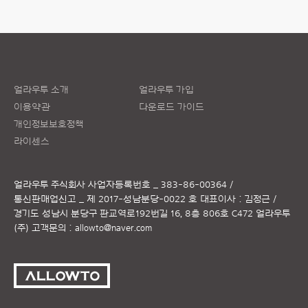
얼라우투 소개
얼라우투 가입
이용약관
다운로드 가이드
개인정보보호정책
라이센스
얼라우투 주식회사
사업자등록번호 _ 383-86-00364 /
통신판매업신고 _ 제 2017-성남분당-0022 호
대표이사 : 김정근 /
경기도 성남시 분당구 판교역로192번길 16, 8층 806호 C472 얼라우투
(주)
고객문의 :
allowto@naver.com