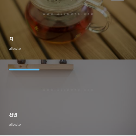
차
allowto
선반
allowto