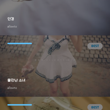
안경
allowto
물만난 소녀
allowto