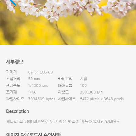
다운로드
세부정보
카메라
Canon EOS 6D
초첨거리
50 mm
카테고리
시점
셔터속도
1/4000 sec
ISO/필름
100
조리개
f/1.6
해상도
300x300 DPI
파일사이즈
7094609 bytes
사진사이즈
5472 pixels x 3648 pixels
Description
개나리 꽃 뒤에 배경으로 두고 앞은 벚꽃이 가득채워지고 있네요~
이미지 다운로드시 주의사항