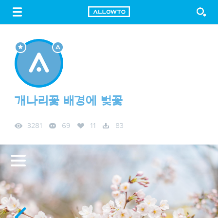
LOGIN
SIGN UP
FREE DOWNLOAD
GUIDE
개나리꽃 배경에 벚꽃
3281
69
11
83