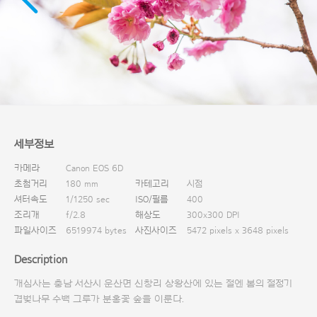
다운로드
세부정보
카메라
Canon EOS 6D
초첨거리
180 mm
카테고리
시점
셔터속도
1/1250 sec
ISO/필름
400
조리개
f/2.8
해상도
300x300 DPI
파일사이즈
6519974 bytes
사진사이즈
5472 pixels x 3648 pixels
Description
개심사는 충남 서산시 운산면 신창리 상왕산에 있는 절엔 봄의 절정기
겹벚나무 수백 그루가 분홍꽃 숲을 이룬다.