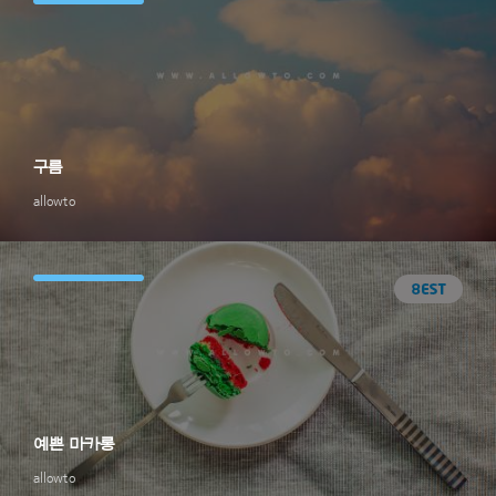
구름
allowto
예쁜 마카롱
allowto