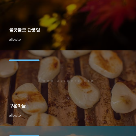
울긋불긋 단풍잎
allowto
구운마늘
allowto