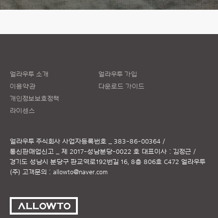
얼라우투 소개
얼라우투 가입
이용약관
다운로드 가이드
개인정보보호정책
라이센스
얼라우투 주식회사
사업자등록번호 _ 383-86-00364 /
통신판매업신고 _ 제 2017-성남분당-0022 호
대표이사 : 김정근 /
경기도 성남시 분당구 판교역로192번길 16, 8층 806호 C472 얼라우투
(주)
고객문의 :
allowto@naver.com