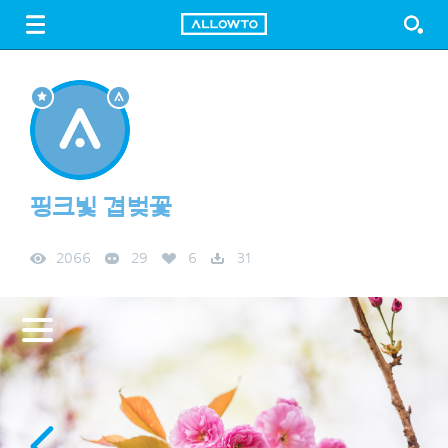
LOGIN
SIGN UP
FREE DOWNLOAD
GUIDE
핑크빛 겹벚꽃
2066
29
6
31