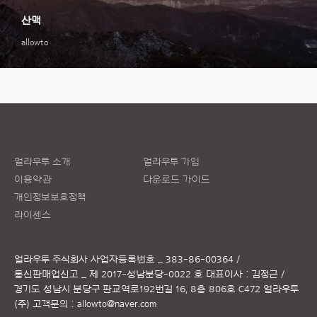
산맥
allowto
얼라우투 소개
얼라우투 가입
이용약관
다운로드 가이드
개인정보보호정책
라이센스
얼라우투 주식회사
사업자등록번호 _ 383-86-00364 /
통신판매업신고 _ 제 2017-성남분당-0022 호
대표이사 : 김정근 /
경기도 성남시 분당구 판교역로192번길 16, 8층 806호 C472 얼라우투
(주)
고객문의 :
allowto@naver.com