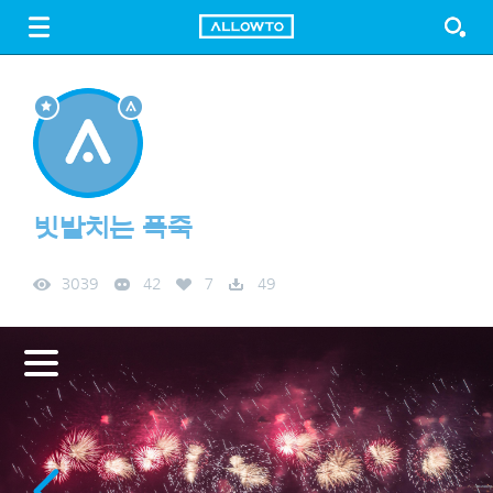
LOGIN
SIGN UP
FREE DOWNLOAD
GUIDE
빗발치는 폭죽
3039
42
7
49