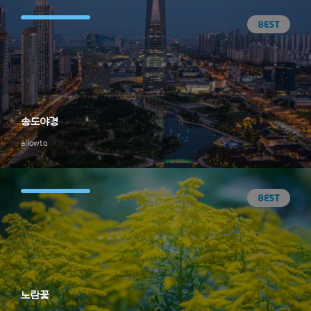
송도야경
allowto
노란꽃