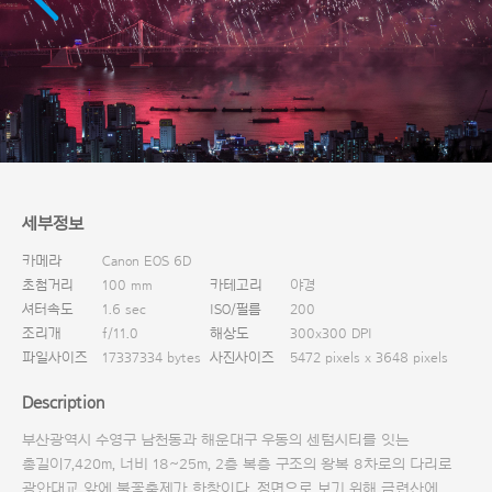
다운로드
세부정보
카메라
Canon EOS 6D
초첨거리
100 mm
카테고리
야경
셔터속도
1.6 sec
ISO/필름
200
조리개
f/11.0
해상도
300x300 DPI
파일사이즈
17337334 bytes
사진사이즈
5472 pixels x 3648 pixels
Description
부산광역시 수영구 남천동과 해운대구 우동의 센텀시티를 잇는
총길이7,420m, 너비 18∼25m, 2층 복층 구조의 왕복 8차로의 다리로
광안대교 앞에 불꽃축제가 한창이다. 정면으로 보기 위해 금련산에