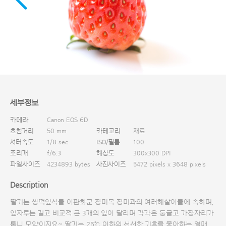
다운로드
세부정보
카메라
Canon EOS 6D
초첨거리
50 mm
카테고리
재료
셔터속도
1/8 sec
ISO/필름
100
조리개
f/6.3
해상도
300x300 DPI
파일사이즈
4234893 bytes
사진사이즈
5472 pixels x 3648 pixels
Description
딸기는 쌍떡잎식물 이판화군 장미목 장미과의 여러해살이풀에 속하며,
잎자루는 길고 비교적 큰 3개의 잎이 달리며 각각은 둥글고 가장자리가
톱니 모양이지요~ 딸기는 25℃ 이하의 선선한 기후를 좋아하는 열매