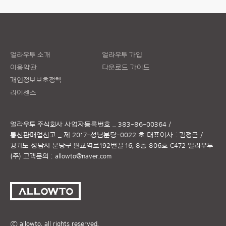
얼라우투 소개
얼라우투 가입
이용약관
다운로드 가이드
개인정보보호정책
라이센스
얼라우투 주식회사
사업자등록번호 _ 383-86-00364 /
통신판매업신고 _ 제 2017-성남분당-0022 호
대표이사 : 김정근 /
경기도 성남시 분당구 판교역로192번길 16, 8층 806호 C472 얼라우투
(주)
고객문의 :
allowto@naver.com
ⓒ allowto. all rights reserved.