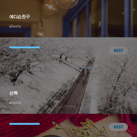
에디슨전구
allowto
산책
allowto