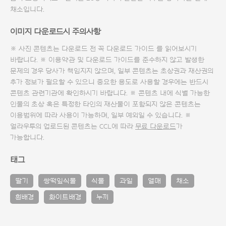
채소입니다.
이미지 다운로드시 주의사항
※ 사진 콘텐츠는 다운로드 전 꼭
다운로드 가이드
를 읽어보시기
바랍니다. ※ 이용약관 및
다운로드 가이드
를 준수하지 않고 발생한
문제의 경우 당사가 책임지지 않으며, 일부 콘텐츠는 초상권과 재산권의
추가 정보가 필요할 수 있으니 중요한 용도로 사용할 경우에는 반드시
콘텐츠 관련기관에 확인하시기 바랍니다. ※ 콘텐츠 내에 식별 가능한
인물의 초상 혹은 특정한 타인의 재산물이 포함되지 않은 콘텐츠는
이용범위에 따라 사용이 가능하며, 일부 예외일 수 있습니다. ※
얼라우투의 업로드된 콘텐츠는 CCL에 따라
무료 다운로드
가
가능합니다.
태그
딸기
쌍떡잎식물
식물
과일
열매
채소
흰배경
화이트배경
누끼