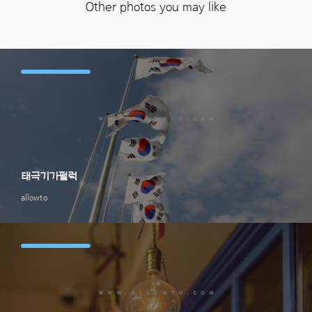
Other photos you may like
태극기가펄럭
allowto