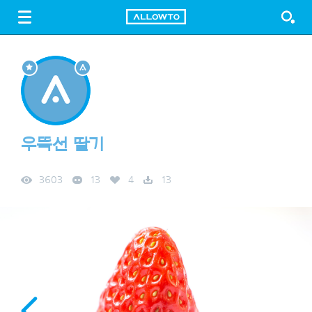
LOGIN
SIGN UP
FREE DOWNLOAD
GUIDE
우뚝선 딸기
3603
13
4
13