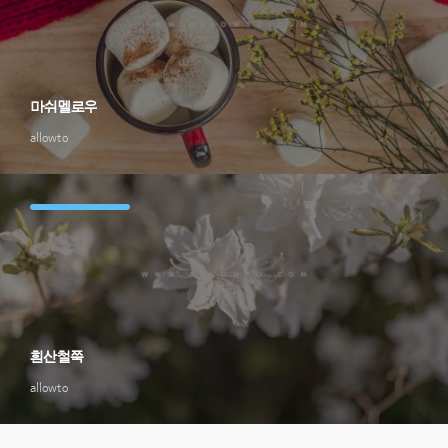
마쉬멜로우
allowto
흰산철쭉
allowto