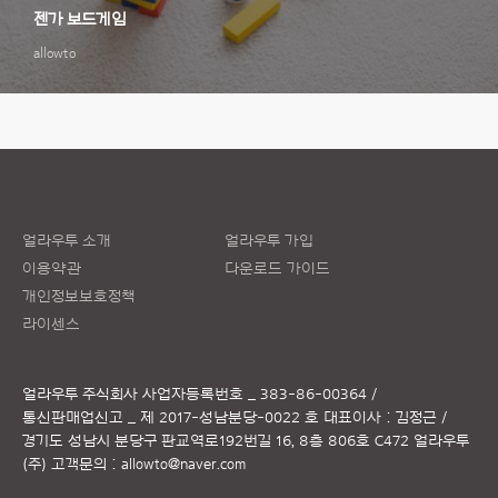
젠가 보드게임
allowto
얼라우투 소개
얼라우투 가입
이용약관
다운로드 가이드
개인정보보호정책
라이센스
얼라우투 주식회사
사업자등록번호 _ 383-86-00364 /
통신판매업신고 _ 제 2017-성남분당-0022 호
대표이사 : 김정근 /
경기도 성남시 분당구 판교역로192번길 16, 8층 806호 C472 얼라우투
(주)
고객문의 :
allowto@naver.com