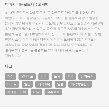
이미지 다운로드시 주의사항
※ 사진 콘텐츠는 다운로드 전 꼭
다운로드 가이드
를 읽어보시기
바랍니다. ※ 이용약관 및
다운로드 가이드
를 준수하지 않고 발생한
문제의 경우 당사가 책임지지 않으며, 일부 콘텐츠는 초상권과 재산권의
추가 정보가 필요할 수 있으니 중요한 용도로 사용할 경우에는 반드시
콘텐츠 관련기관에 확인하시기 바랍니다. ※ 콘텐츠 내에 식별 가능한
인물의 초상 혹은 특정한 타인의 재산물이 포함되지 않은 콘텐츠는
이용범위에 따라 사용이 가능하며, 일부 예외일 수 있습니다. ※
얼라우투의 업로드된 콘텐츠는 CCL에 따라
무료 다운로드
가
가능합니다.
태그
잠실
롯데월드
건물
도시
서울
놀이동산
아파트
빌딩
매직아워
일몰
매직아일랜드
롯데월드타워
태양
석촌호수