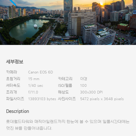
다운로드
세부정보
카메라
Canon EOS 6D
초첨거리
15 mm
카테고리
야경
셔터속도
1/40 sec
ISO/필름
100
조리개
f/11.0
해상도
300x300 DPI
파일사이즈
13893103 bytes
사진사이즈
5472 pixels x 3648 pixels
Description
롯데월드타워와 매직아일랜드까지 한눈에 볼 수 있으며 일몰시간대에는
멋진 뷰를 만들어내줍니다.