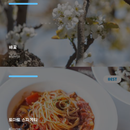
배꽃
allowto
토마토 스파게티
allowto