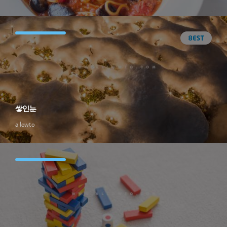
쌓인눈
allowto