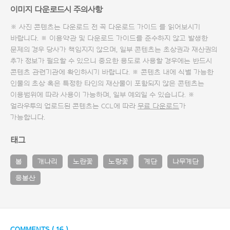
이미지 다운로드시 주의사항
※ 사진 콘텐츠는 다운로드 전 꼭
다운로드 가이드
를 읽어보시기
바랍니다. ※ 이용약관 및
다운로드 가이드
를 준수하지 않고 발생한
문제의 경우 당사가 책임지지 않으며, 일부 콘텐츠는 초상권과 재산권의
추가 정보가 필요할 수 있으니 중요한 용도로 사용할 경우에는 반드시
콘텐츠 관련기관에 확인하시기 바랍니다. ※ 콘텐츠 내에 식별 가능한
인물의 초상 혹은 특정한 타인의 재산물이 포함되지 않은 콘텐츠는
이용범위에 따라 사용이 가능하며, 일부 예외일 수 있습니다. ※
얼라우투의 업로드된 콘텐츠는 CCL에 따라
무료 다운로드
가
가능합니다.
태그
봄
개나리
노란꽃
노랑꽃
계단
나무계단
응봉산
COMMENTS (
16
)