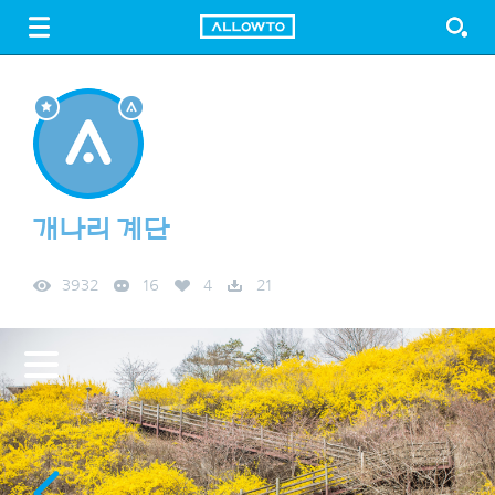
LOGIN
SIGN UP
FREE DOWNLOAD
GUIDE
개나리 계단
3932
16
4
21