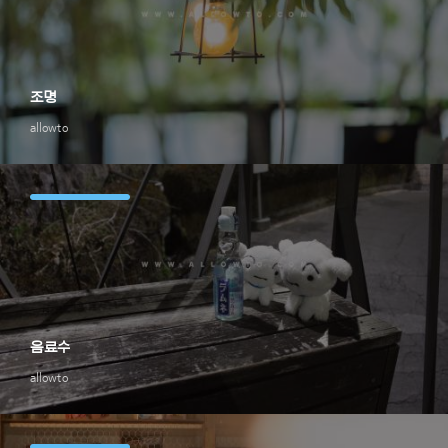
조명
allowto
음료수
allowto