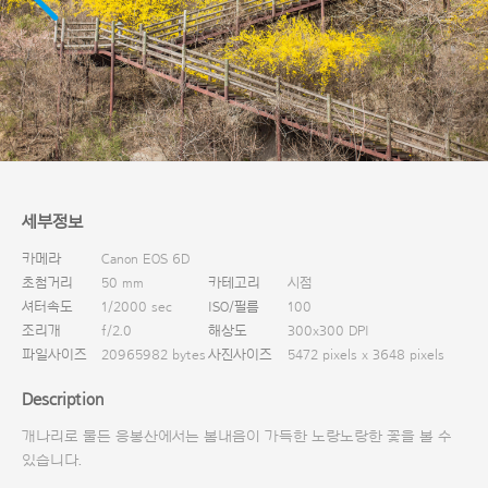
다운로드
세부정보
카메라
Canon EOS 6D
초첨거리
50 mm
카테고리
시점
셔터속도
1/2000 sec
ISO/필름
100
조리개
f/2.0
해상도
300x300 DPI
파일사이즈
20965982 bytes
사진사이즈
5472 pixels x 3648 pixels
Description
개나리로 물든 응봉산에서는 봄내음이 가득한 노랑노랑한 꽃을 볼 수
있습니다.