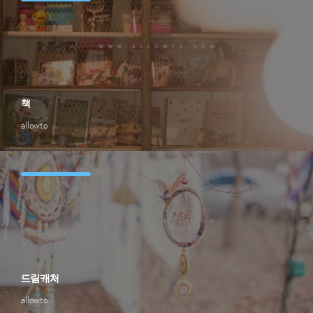
책
allowto
드림캐처
allowto