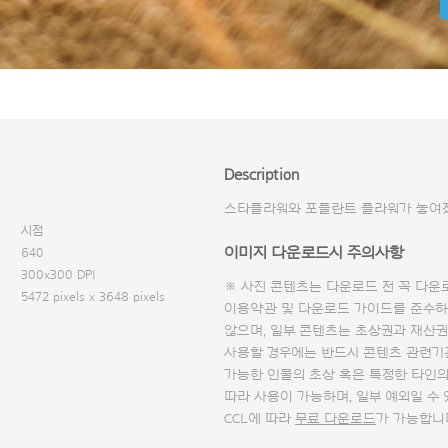
Description
스타플라워와 포플란트 플라워가 놓여
시점
이미지 다운로드시 주의사항
640
300x300 DPI
※ 사진 콘텐츠는 다운로드 전 꼭
다운
5472 pixels x 3648 pixels
이용약관 및
다운로드 가이드
를 준수하
않으며, 일부 콘텐츠는 초상권과 재산권
사용할 경우에는 반드시 콘텐츠 관련기
가능한 인물의 초상 혹은 특정한 타인
따라 사용이 가능하며, 일부 예외일 수
CCL에 따라
무료 다운로드
가 가능합니