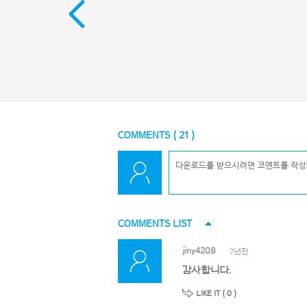
COMMENTS (
21
)
COMMENTS LIST
jiny4208
7년전
감사합니다.
LIKE IT (
0
)