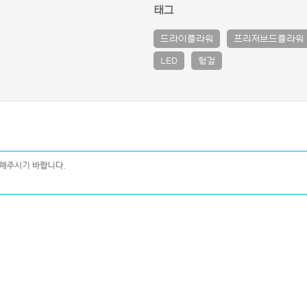
태그
드라이플라워
프리저브드플라워
LED
헝겊