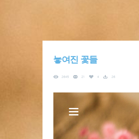
놓여진 꽃들
2645
21
4
26