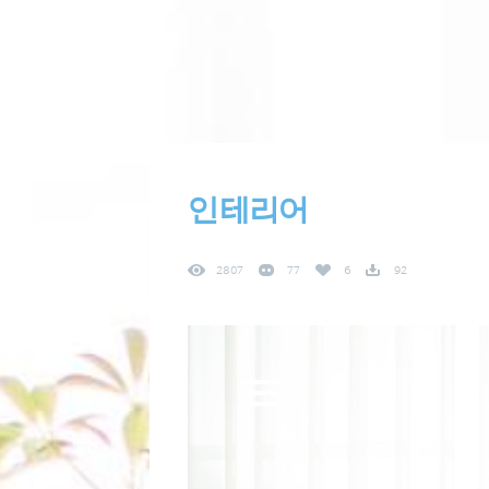
인테리어
2807
77
6
92