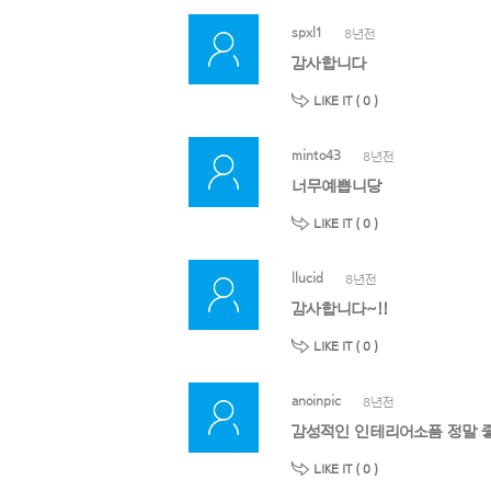
spxl1
8년전
감사합니다
LIKE IT (
0
)
minto43
8년전
너무예쁩니당
LIKE IT (
0
)
llucid
8년전
감사합니다~!!
LIKE IT (
0
)
anoinpic
8년전
감성적인 인테리어소품 정말 좋
LIKE IT (
0
)