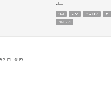
태그
의자
화분
홍콩나무
컵
인테리어