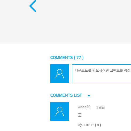
COMMENTS (
77
)
COMMENTS LIST
wdec20
2년전
굿
LIKE IT (
0
)