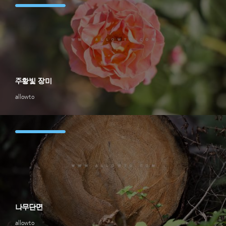
주황빛 장미
allowto
나무단면
allowto