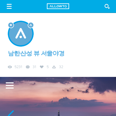
LOGIN
SIGN UP
FREE DOWNLOAD
GUIDE
남한산성 뷰 서울야경
5231
31
5
32