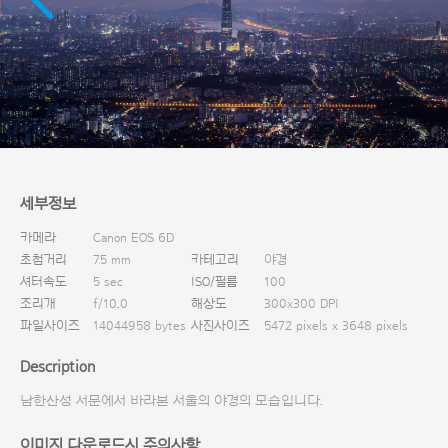
다운로드
세부정보
카메라
Canon EOS 6D
초첨거리
75 mm
카테고리
야경
셔터속도
5 sec
ISO/필름
100
조리개
f/10.0
해상도
300x300 DPI
파일사이즈
14044958 bytes
사진사이즈
5472 pixels x 3648 pixels
Description
남한산성 서문에서 바라본 서울의 야경의 모습입니다.
이미지 다운로드시 주의사항