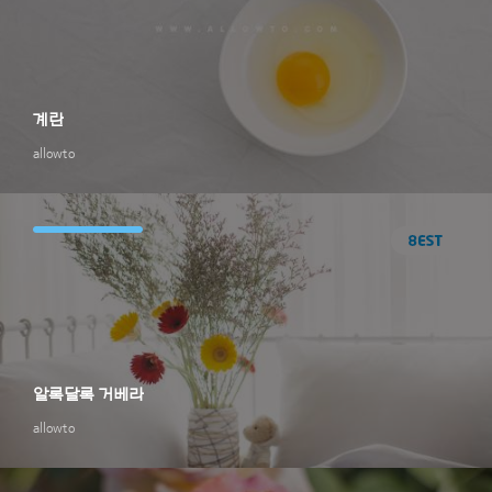
계란
allowto
알록달록 거베라
allowto