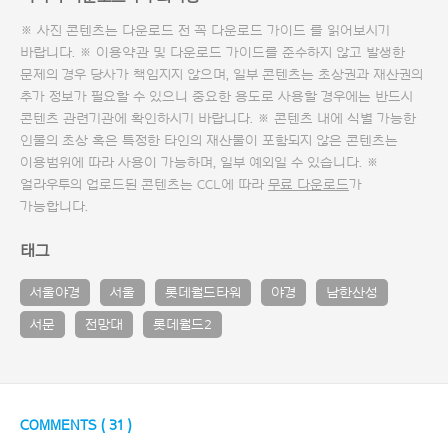
※ 사진 콘텐츠는 다운로드 전 꼭
다운로드 가이드
를 읽어보시기
바랍니다. ※ 이용약관 및
다운로드 가이드
를 준수하지 않고 발생한
문제의 경우 당사가 책임지지 않으며, 일부 콘텐츠는 초상권과 재산권의
추가 정보가 필요할 수 있으니 중요한 용도로 사용할 경우에는 반드시
콘텐츠 관련기관에 확인하시기 바랍니다. ※ 콘텐츠 내에 식별 가능한
인물의 초상 혹은 특정한 타인의 재산물이 포함되지 않은 콘텐츠는
이용범위에 따라 사용이 가능하며, 일부 예외일 수 있습니다. ※
얼라우투의 업로드된 콘텐츠는 CCL에 따라
무료 다운로드
가
가능합니다.
태그
서울야경
서울
롯데월드타워
야경
남한산성
서문
전망대
롯데월드2
COMMENTS (
31
)