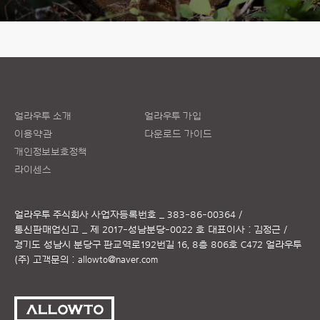
얼라우투 소개
얼라우투 가입
이용약관
다운로드 가이드
개인정보보호정책
라이센스
얼라우투 주식회사
사업자등록번호 _ 383-86-00364 /
통신판매업신고 _ 제 2017-성남분당-0022 호
대표이사 : 김정근 /
경기도 성남시 분당구 판교역로192번길 16, 8층 806호 C472 얼라우투
(주)
고객문의 :
allowto@naver.com