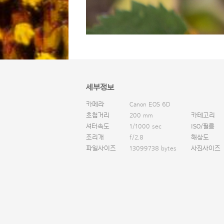
세부정보
카메라
Canon EOS 6D
초첨거리
200 mm
카테고리
셔터속도
1/1000 sec
ISO/필름
조리개
f/2.8
해상도
파일사이즈
13099738 bytes
사진사이즈