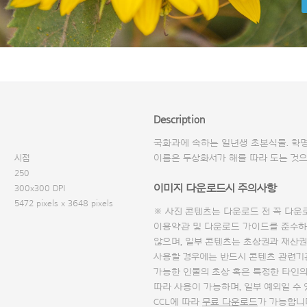
Description
국화과에 속하는 일년생 초본식물. 학명은 H
시점
이름은 두상화서가 해를 따라 도는 것으
250
이미지 다운로드시 주의사항
300x300 DPI
5472 pixels x 3648 pixels
※ 사진 콘텐츠는 다운로드 전 꼭
다운
이용약관 및
다운로드 가이드
를 준수하
않으며, 일부 콘텐츠는 초상권과 재산권
사용할 경우에는 반드시 콘텐츠 관련기
가능한 인물의 초상 혹은 특정한 타인
따라 사용이 가능하며, 일부 예외일 수
CCL에 따라
무료 다운로드
가 가능합니