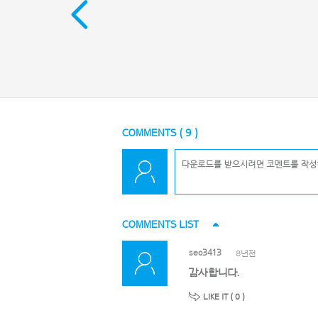
COMMENTS (
9
)
COMMENTS LIST
seo3413
8년전
감사합니다.
LIKE IT (
0
)