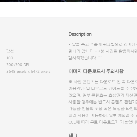
Description
- 달을 품고 수줍게 핑크빛으로 상기된
감성
만나러 갑니다 - *본 사진을 활용하시
100
감사하겠습니다. ^^
300x300 DPI
이미지 다운로드시 주의사항
3648 pixels x 5472 pixels
※ 사진 콘텐츠는 다운로드 전 꼭
다운
이용약관 및
다운로드 가이드
를 준수하
않으며, 일부 콘텐츠는 초상권과 재산권
사용할 경우에는 반드시 콘텐츠 관련기
가능한 인물의 초상 혹은 특정한 타인
따라 사용이 가능하며, 일부 예외일 수
CCL에 따라
무료 다운로드
가 가능합니
태그