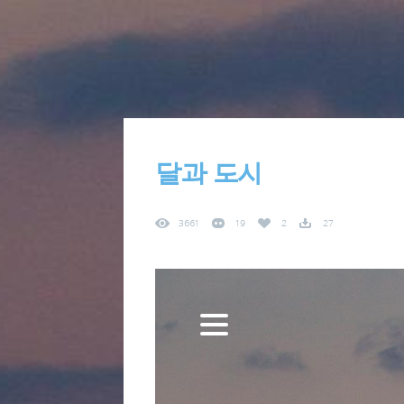
달과 도시
3661
19
2
27