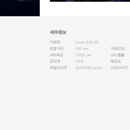
세부정보
카메라
Canon EOS 6D
초첨거리
100 mm
카테고리
셔터속도
1/200 sec
ISO/필름
조리개
f/5.6
해상도
파일사이즈
16223560 bytes
사진사이즈