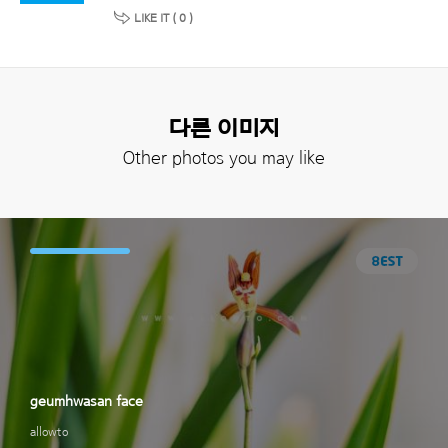
LIKE IT (
0
)
다른 이미지
Other photos you may like
geumhwasan face
allowto