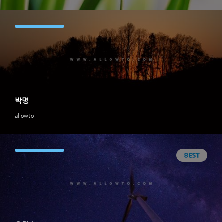
박명
allowto