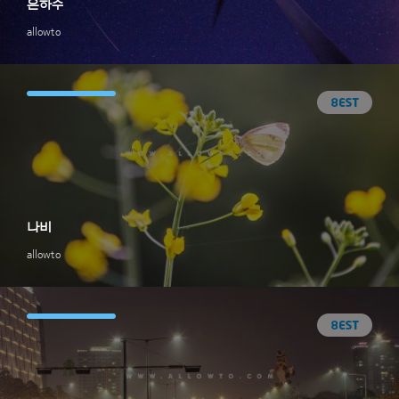
은하수
allowto
나비
allowto