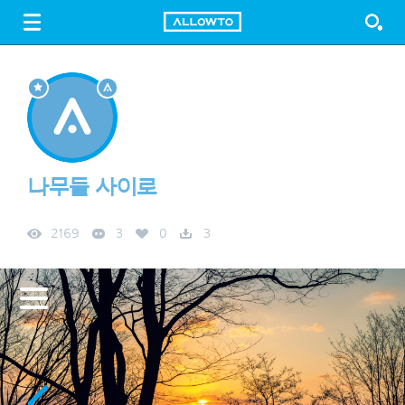
LOGIN
SIGN UP
FREE DOWNLOAD
GUIDE
나무들 사이로
2169
3
0
3