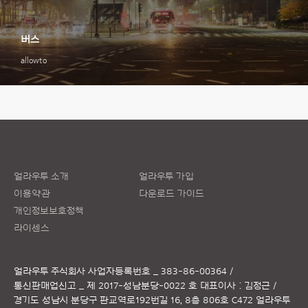
버스
allowto
얼라우투 소개
얼라우투 가입
이용약관
다운로드 가이드
개인정보보호정책
라이센스
얼라우투 주식회사
사업자등록번호 _ 383-86-00364 /
통신판매업신고 _ 제 2017-성남분당-0022 호
대표이사 : 김정근 /
경기도 성남시 분당구 판교역로192번길 16, 8층 806호 C472 얼라우투