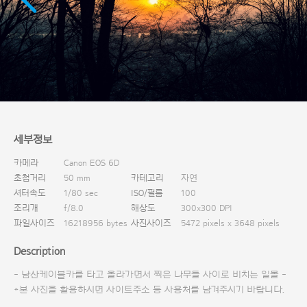
다운로드
세부정보
카메라
Canon EOS 6D
초첨거리
50 mm
카테고리
자연
셔터속도
1/80 sec
ISO/필름
100
조리개
f/8.0
해상도
300x300 DPI
파일사이즈
16218956 bytes
사진사이즈
5472 pixels x 3648 pixels
Description
- 남산케이블카를 타고 올라가면서 찍은 나무들 사이로 비치는 일몰 -
*본 사진을 활용하시면 사이트주소 등 사용처를 남겨주시기 바랍니다.