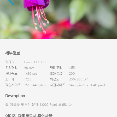
다운로드
세부정보
카메라
Canon EOS 6D
초첨거리
50 mm
카테고리
시점
셔터속도
1/80 sec
ISO/필름
200
조리개
f/2.8
해상도
300x300 DPI
파일사이즈
7513144 bytes
사진사이즈
5472 pixels x 3648 pixels
Description
꽃 이름을 맞추신 분께 1,000 Point 드립니다.
이미지 다운로드시 주의사항