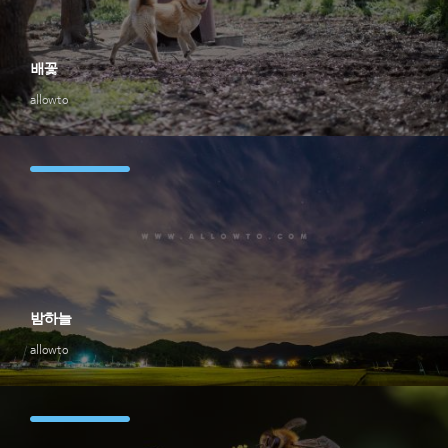
배꽃
allowto
밤하늘
allowto