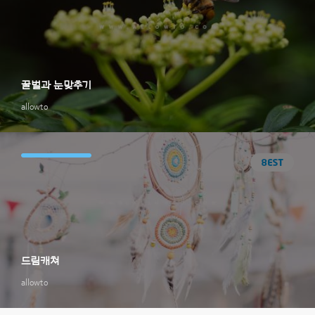
꿀벌과 눈맞추기
allowto
드림캐쳐
allowto