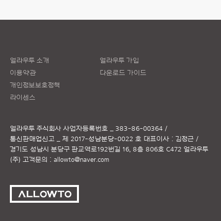
얼라우투 소개
얼라우투 가입
이용약관
다운로드 가이드
개인정보보호정책
라이센스
얼라우투 주식회사
사업자등록번호 _ 383-86-00364 /
통신판매업신고 _ 제 2017-성남분당-0022 호
대표이사 : 김정근 /
경기도 성남시 분당구 판교역로192번길 16, 8층 806호 C472 얼라우투
(주)
고객문의 :
allowto@naver.com