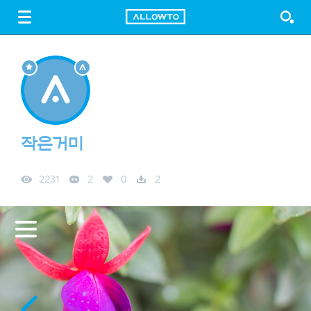
LOGIN
SIGN UP
FREE DOWNLOAD
GUIDE
작은거미
2231
2
0
2