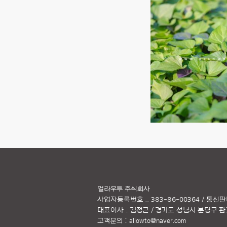
얼라우투 주식회사
사업자등록번호 _ 383-86-00364 / 통신판
대표이사 : 김정근 / 경기도 성남시 분당구 판교역
고객문의 :
allowto@naver.com