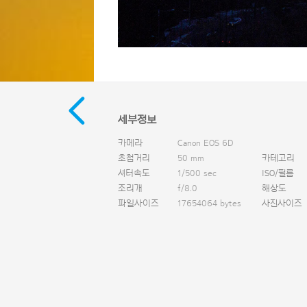
세부정보
카메라
Canon EOS 6D
초첨거리
50 mm
카테고리
셔터속도
1/500 sec
ISO/필름
조리개
f/8.0
해상도
파일사이즈
17654064 bytes
사진사이즈