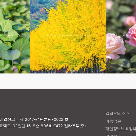
얼라우투 소개
매업신고 _ 제 2017-성남분당-0022 호
이용약관
로192번길 16, 8층 806호 C472 얼라우투(주)
개인정보보호정