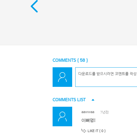
COMMENTS (
58
)
COMMENTS LIST
aawwaa
7년전
이뻐영!
LIKE IT (
0
)