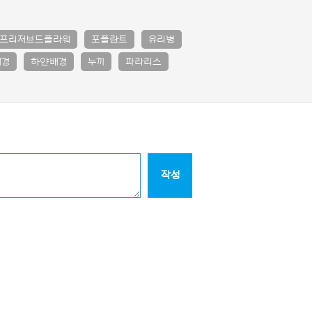
프리저브드플라워
포플란트
유리병
배경
하얀배경
누끼
파라리스
작성