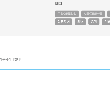
태그
드라이플라워
시들지않는꽃
디퓨져병
화병
용기
흰