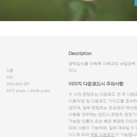
Description
쌍떡잎식물 아욱목 아욱과의 낙엽관목. 
시점
이다.
100
이미지 다운로드시 주의사항
300x300 DPI
5472 pixels x 3648 pixels
※ 사진 콘텐츠는 다운로드 전 꼭
다운
이용약관 및
다운로드 가이드
를 준수하
않으며, 일부 콘텐츠는 초상권과 재산권
사용할 경우에는 반드시 콘텐츠 관련기
가능한 인물의 초상 혹은 특정한 타인
따라 사용이 가능하며, 일부 예외일 수
CCL에 따라
무료 다운로드
가 가능합니