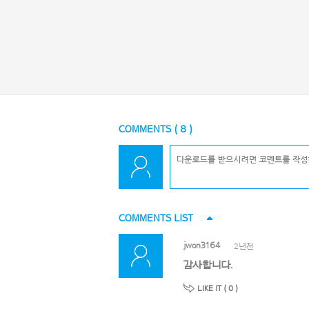
COMMENTS (
8
)
COMMENTS LIST
jwon3164
2년전
감사합니다.
LIKE IT (
0
)