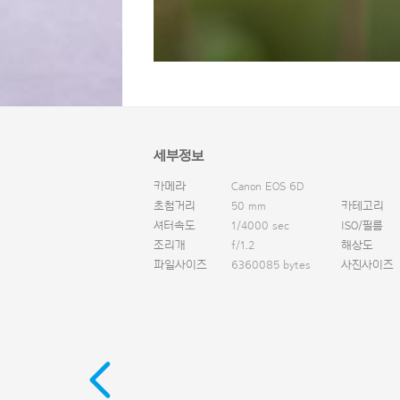
세부정보
카메라
Canon EOS 6D
초첨거리
50 mm
카테고리
셔터속도
1/4000 sec
ISO/필름
조리개
f/1.2
해상도
파일사이즈
6360085 bytes
사진사이즈