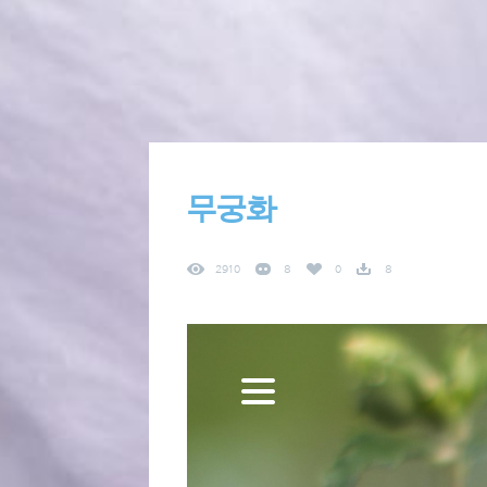
무궁화
2910
8
0
8