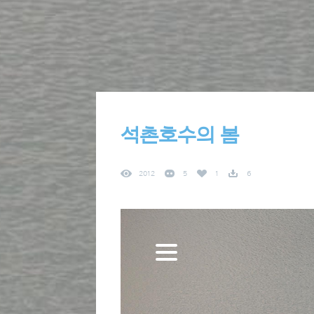
석촌호수의 봄
2012
5
1
6