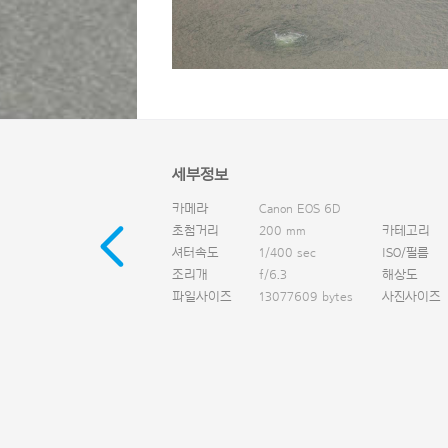
세부정보
카메라
Canon EOS 6D
초첨거리
200 mm
카테고리
셔터속도
1/400 sec
ISO/필름
조리개
f/6.3
해상도
파일사이즈
13077609 bytes
사진사이즈