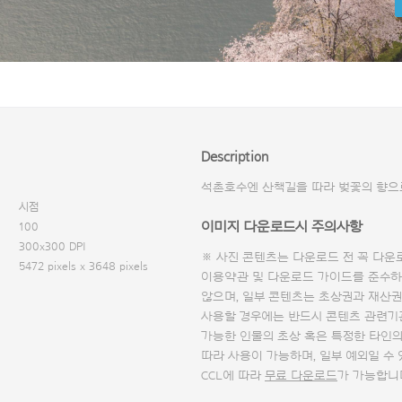
Description
석촌호수엔 산책길을 따라 벚꽃의 향으
시점
이미지 다운로드시 주의사항
100
300x300 DPI
※ 사진 콘텐츠는 다운로드 전 꼭
다운
5472 pixels x 3648 pixels
이용약관 및
다운로드 가이드
를 준수하
않으며, 일부 콘텐츠는 초상권과 재산권
사용할 경우에는 반드시 콘텐츠 관련기
가능한 인물의 초상 혹은 특정한 타인
따라 사용이 가능하며, 일부 예외일 수
CCL에 따라
무료 다운로드
가 가능합니