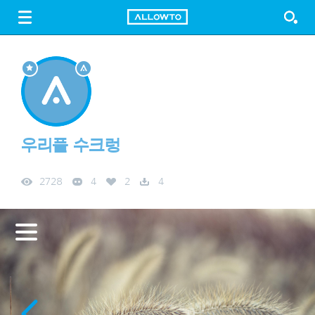
LOGIN
SIGN UP
FREE DOWNLOAD
GUIDE
우리풀 수크렁
2728
4
2
4