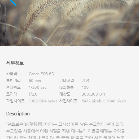
다운로드
세부정보
카메라
Canon EOS 6D
초첨거리
50 mm
카테고리
감성
셔터속도
1/200 sec
ISO/필름
100
조리개
f/2.0
해상도
300x300 DPI
파일사이즈
13823564 bytes
사진사이즈
5472 pixels x 3648 pixels
Description
‘결초보은(結草報恩)’이라는 고사성어를 낳은 수크렁이 널려 있다.
수크렁은 시골에서 어린 시절을 지낸 대부분의 어른들에게는 추억을
되살려 주는 재미난 풀이다. 풀 끝을 한 움큼 잡아 서로 옭아매 놓고