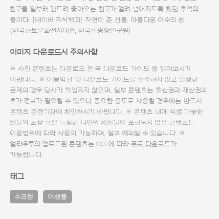
친구를 일부러 건드려 쫓아오는 친구가 걸려 넘어지도록 했던 추억의
풀이다. [네이버 지식백과] 자연이 준 선물, 아름다운 여수의 섬
(한국향토문화전자대전, 한국학중앙연구원)
이미지 다운로드시 주의사항
※ 사진 콘텐츠는 다운로드 전 꼭
다운로드 가이드
를 읽어보시기
바랍니다. ※ 이용약관 및
다운로드 가이드
를 준수하지 않고 발생한
문제의 경우 당사가 책임지지 않으며, 일부 콘텐츠는 초상권과 재산권의
추가 정보가 필요할 수 있으니 중요한 용도로 사용할 경우에는 반드시
콘텐츠 관련기관에 확인하시기 바랍니다. ※ 콘텐츠 내에 식별 가능한
인물의 초상 혹은 특정한 타인의 재산물이 포함되지 않은 콘텐츠는
이용범위에 따라 사용이 가능하며, 일부 예외일 수 있습니다. ※
얼라우투의 업로드된 콘텐츠는 CCL에 따라
무료 다운로드
가
가능합니다.
태그
수크렁
야생풀