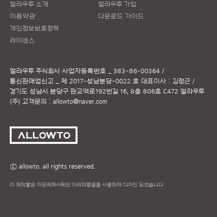
얼라우투 소개
얼라우투 가입
이용약관
다운로드 가이드
개인정보보호정책
라이센스
얼라우투 주식회사
사업자등록번호 _ 383-86-00364 /
통신판매업신고 _ 제 2017-성남분당-0022 호
대표이사 : 김정근 /
경기도 성남시 분당구 판교역로192번길 16, 8층 806호 C472 얼라우투
(주)
고객문의 :
allowto@naver.com
ⓒ allowto. all rights reserved.
이 제작물은 아모레퍼시픽의 아리따글꼴을 사용하여 디자인 되었습니다