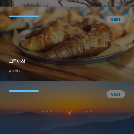
크루아상
allowto