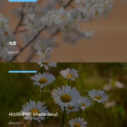
매화
allowto
샤스타데이지 (shasta daisy)
allowto