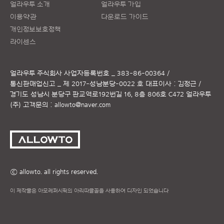
얼라우투 소개
얼라우투 가입
이용약관
다운로드 가이드
개인정보보호정책
라이센스
얼라우투 주식회사
사업자등록번호 _ 383-86-00364 /
통신판매업신고 _ 제 2017-성남분당-0022 호
대표이사 : 김정근 /
경기도 성남시 분당구 판교역로192번길 16, 8층 806호 C472 얼라우투
(주)
고객문의 :
allowto@naver.com
ⓒ allowto. all rights reserved.
이 제작물은 아모레퍼시픽의 아리따글꼴을 사용하여 디자인 되었습니다