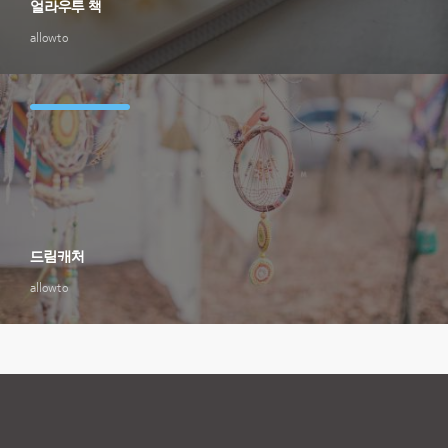
얼라우투 책
allowto
드림캐처
allowto