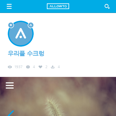
LOGIN
SIGN UP
FREE DOWNLOAD
GUIDE
우리풀 수크렁
1937
4
2
4