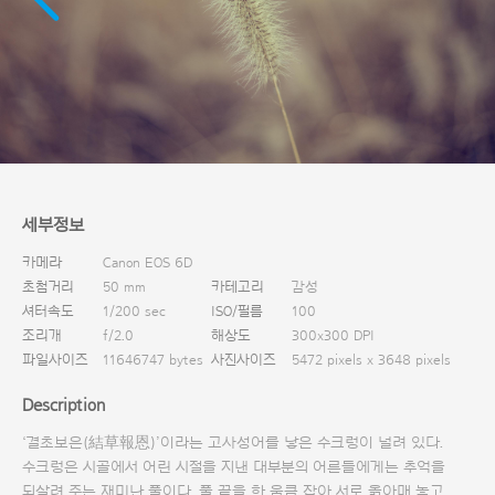
다운로드
세부정보
카메라
Canon EOS 6D
초첨거리
50 mm
카테고리
감성
셔터속도
1/200 sec
ISO/필름
100
조리개
f/2.0
해상도
300x300 DPI
파일사이즈
11646747 bytes
사진사이즈
5472 pixels x 3648 pixels
Description
‘결초보은(結草報恩)’이라는 고사성어를 낳은 수크렁이 널려 있다.
수크렁은 시골에서 어린 시절을 지낸 대부분의 어른들에게는 추억을
되살려 주는 재미난 풀이다. 풀 끝을 한 움큼 잡아 서로 옭아매 놓고