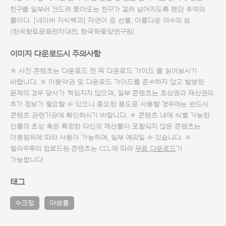
친구를 일부러 건드려 쫓아오는 친구가 걸려 넘어지도록 했던 추억의
풀이다. [네이버 지식백과] 자연이 준 선물, 아름다운 여수의 섬
(한국향토문화전자대전, 한국학중앙연구원)
이미지 다운로드시 주의사항
※ 사진 콘텐츠는 다운로드 전 꼭
다운로드 가이드
를 읽어보시기
바랍니다. ※ 이용약관 및
다운로드 가이드
를 준수하지 않고 발생한
문제의 경우 당사가 책임지지 않으며, 일부 콘텐츠는 초상권과 재산권의
추가 정보가 필요할 수 있으니 중요한 용도로 사용할 경우에는 반드시
콘텐츠 관련기관에 확인하시기 바랍니다. ※ 콘텐츠 내에 식별 가능한
인물의 초상 혹은 특정한 타인의 재산물이 포함되지 않은 콘텐츠는
이용범위에 따라 사용이 가능하며, 일부 예외일 수 있습니다. ※
얼라우투의 업로드된 콘텐츠는 CCL에 따라
무료 다운로드
가
가능합니다.
태그
수크렁
야생풀