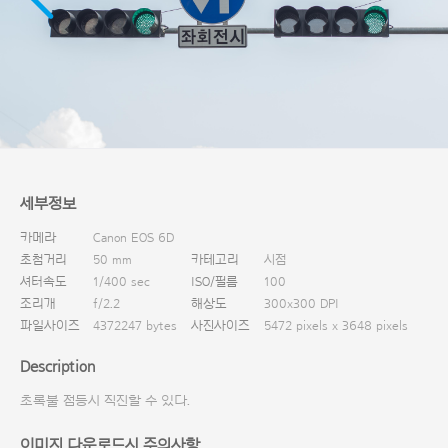
다운로드
세부정보
카메라
Canon EOS 6D
초첨거리
50 mm
카테고리
시점
셔터속도
1/400 sec
ISO/필름
100
조리개
f/2.2
해상도
300x300 DPI
파일사이즈
4372247 bytes
사진사이즈
5472 pixels x 3648 pixels
Description
초록불 점등시 직진할 수 있다.
이미지 다운로드시 주의사항