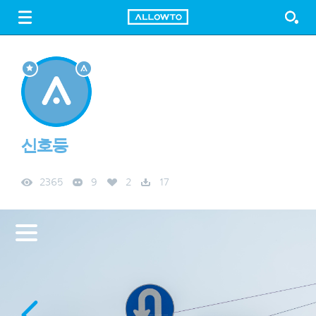
LOGIN
SIGN UP
FREE DOWNLOAD
GUIDE
신호등
2365
9
2
17