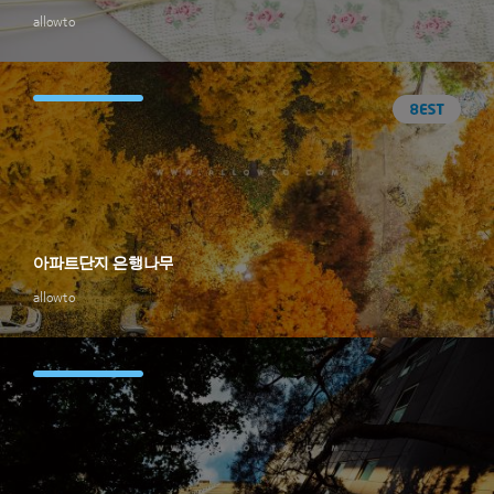
allowto
아파트단지 은행나무
allowto