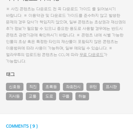
※ 사진 콘텐츠는 다운로드 전 꼭
다운로드 가이드
를 읽어보시기
바랍니다. ※ 이용약관 및
다운로드 가이드
를 준수하지 않고 발생한
문제의 경우 당사가 책임지지 않으며, 일부 콘텐츠는 초상권과 재산권의
추가 정보가 필요할 수 있으니 중요한 용도로 사용할 경우에는 반드시
콘텐츠 관련기관에 확인하시기 바랍니다. ※ 콘텐츠 내에 식별 가능한
인물의 초상 혹은 특정한 타인의 재산물이 포함되지 않은 콘텐츠는
이용범위에 따라 사용이 가능하며, 일부 예외일 수 있습니다. ※
얼라우투의 업로드된 콘텐츠는 CCL에 따라
무료 다운로드
가
가능합니다.
태그
신호등
직진
초록등
좌회전시
유턴
표시판
지시등
교통
도로
구름
하늘
COMMENTS (
9
)