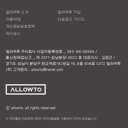
얼라우투 소개
얼라우투 가입
이용약관
다운로드 가이드
개인정보보호정책
라이센스
얼라우투 주식회사
사업자등록번호 _ 383-86-00364 /
통신판매업신고 _ 제 2017-성남분당-0022 호
대표이사 : 김정근 /
경기도 성남시 분당구 판교역로192번길 16, 8층 806호 C472 얼라우투
(주)
고객문의 :
allowto@naver.com
ⓒ allowto. all rights reserved.
이 제작물은 아모레퍼시픽의 아리따글꼴을 사용하여 디자인 되었습니다