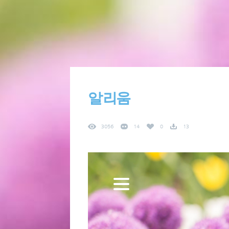
알리움
3056
14
0
13