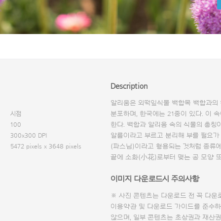
Description
알리움은 외떡잎식물 백합목 백합과의 한
시점
분포하며, 한국에는 21종이 있다. 이
100
한다. 백합과 알리움 속의 식물의 총칭
300x300 DPI
알륨이라고 부르고 분리해 부를 필요가 
5472 pixels x 3648 pixels
(파스님)이라고 형용되는 것처럼 종류에
끝에 소화(小花)로부터 맺는 공 모양 
이미지 다운로드시 주의사항
※ 사진 콘텐츠는 다운로드 전 꼭
다운
이용약관 및
다운로드 가이드
를 준수하
않으며, 일부 콘텐츠는 초상권과 재산권