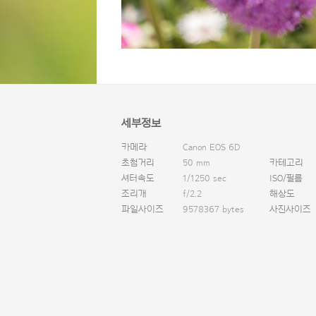
세부정보
카메라
Canon EOS 6D
초첨거리
50 mm
카테고리
셔터속도
1/1250 sec
ISO/필름
조리개
f/2.2
해상도
파일사이즈
9578367 bytes
사진사이즈