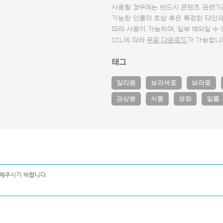
사용할 경우에는 반드시 콘텐츠 관련기
가능한 인물의 초상 혹은 특정한 타인
따라 사용이 가능하며, 일부 예외일 수
CCL에 따라
무료 다운로드
가 가능합니
태그
알리움
보라색꽃
보라꽃
관상용
식물
생화
알륨