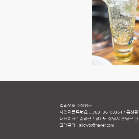
얼라우투 주식회사
사업자등록번호 _ 383-86-00364 / 통신판
대표이사 : 김정근 / 경기도 성남시 분당구 판교역
고객문의 :
allowto@naver.com