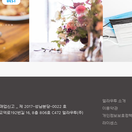
얼라우투 소개
매업신고 _ 제 2017-성남분당-0022 호
이용약관
로192번길 16, 8층 806호 C472 얼라우투(주)
개인정보보호정
라이센스