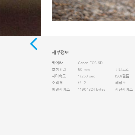
세부정보
카메라
Canon EOS 6D
초첨거리
50 mm
카테고리
셔터속도
1/250 sec
ISO/필름
조리개
f/1.2
해상도
파일사이즈
11904324 bytes
사진사이즈