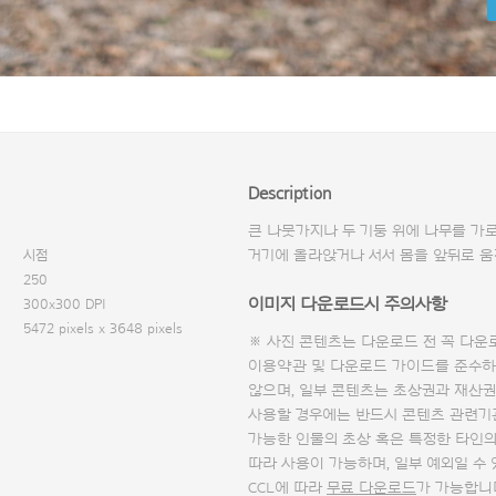
Description
큰 나뭇가지나 두 기둥 위에 나무를 가로
시점
거기에 올라앉거나 서서 몸을 앞뒤로 움
250
이미지 다운로드시 주의사항
300x300 DPI
5472 pixels x 3648 pixels
※ 사진 콘텐츠는 다운로드 전 꼭
다운
이용약관 및
다운로드 가이드
를 준수하
않으며, 일부 콘텐츠는 초상권과 재산권
사용할 경우에는 반드시 콘텐츠 관련기
가능한 인물의 초상 혹은 특정한 타인
따라 사용이 가능하며, 일부 예외일 수
CCL에 따라
무료 다운로드
가 가능합니