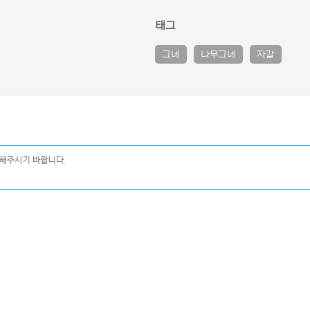
태그
그네
나무그네
자갈