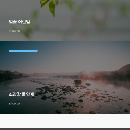
벚꽃 어린잎
allowto
소양강 물안개
allowto