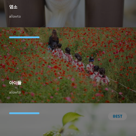
염소
allowto
아이들
allowto