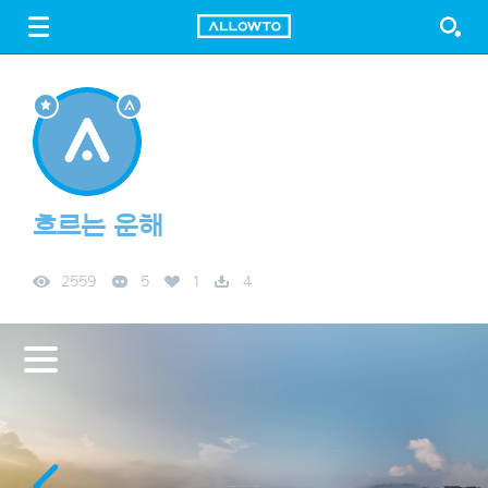
LOGIN
SIGN UP
FREE DOWNLOAD
GUIDE
흐르는 운해
2559
5
1
4