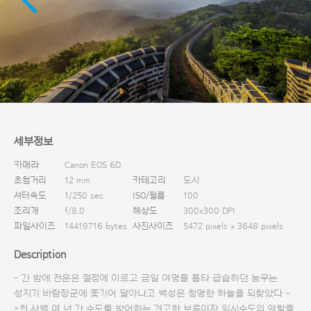
다운로드
세부정보
카메라
Canon EOS 6D
초첨거리
12 mm
카테고리
도시
셔터속도
1/250 sec
ISO/필름
100
조리개
f/8.0
해상도
300x300 DPI
파일사이즈
14419716 bytes
사진사이즈
5472 pixels x 3648 pixels
Description
- 간 밤에 전운은 절정에 이르고 금일 여명을 틈타 급습하던 농무는
성지기 바람장군에 쫓기어 달아나고 백성은 청명한 하늘을 되찾았다 -
*천 사백 여 년 간 수도를 방어하는 견고한 보루이자 임시수도의 역할을