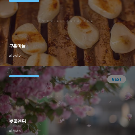
구운마늘
allowto
벚꽃엔딩
allowto