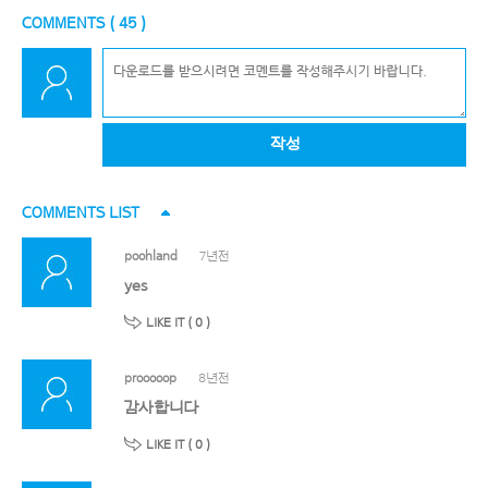
COMMENTS (
45
)
작성
COMMENTS LIST
poohland
7년전
yes
LIKE IT (
0
)
prooooop
8년전
감사합니다
LIKE IT (
0
)