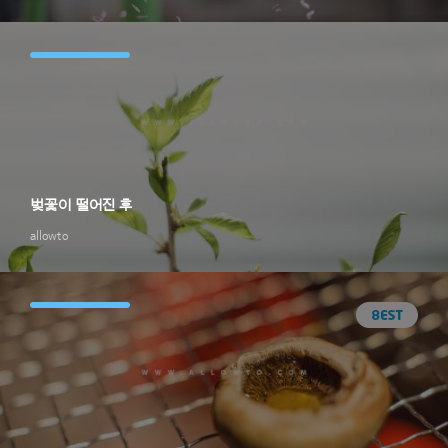
벚꽃이 떨어진 후
allowto