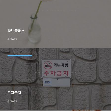
라넌큘러스
allowto
주차금지
allowto