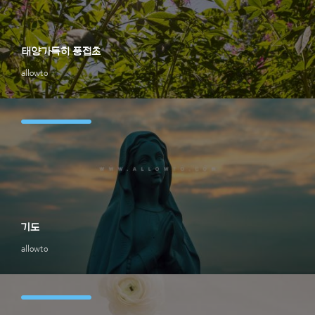
태양가득히 풍접초
allowto
기도
allowto