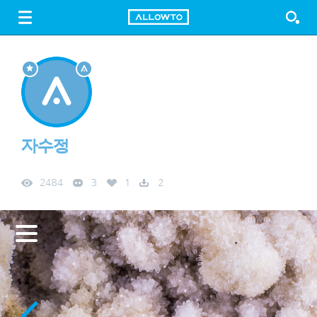
LOGIN
SIGN UP
FREE DOWNLOAD
GUIDE
자수정
2484
3
1
2