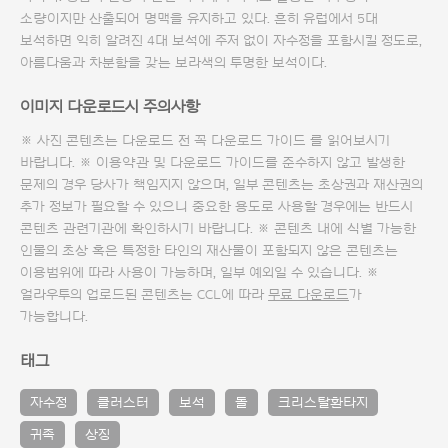
소량이지만 산출되어 명맥을 유지하고 있다. 흔히 유럽에서 5대
보석하면 익히 알려진 4대 보석에 주저 없이 자수정을 포함시킬 정도로,
아름다움과 차분함을 갖는 보라색의 투명한 보석이다.
이미지 다운로드시 주의사항
※ 사진 콘텐츠는 다운로드 전 꼭
다운로드 가이드
를 읽어보시기
바랍니다. ※ 이용약관 및
다운로드 가이드
를 준수하지 않고 발생한
문제의 경우 당사가 책임지지 않으며, 일부 콘텐츠는 초상권과 재산권의
추가 정보가 필요할 수 있으니 중요한 용도로 사용할 경우에는 반드시
콘텐츠 관련기관에 확인하시기 바랍니다. ※ 콘텐츠 내에 식별 가능한
인물의 초상 혹은 특정한 타인의 재산물이 포함되지 않은 콘텐츠는
이용범위에 따라 사용이 가능하며, 일부 예외일 수 있습니다. ※
얼라우투의 업로드된 콘텐츠는 CCL에 따라
무료 다운로드
가
가능합니다.
태그
자수정
클러스터
보석
돌
크리스탈환타지
귀족
상징