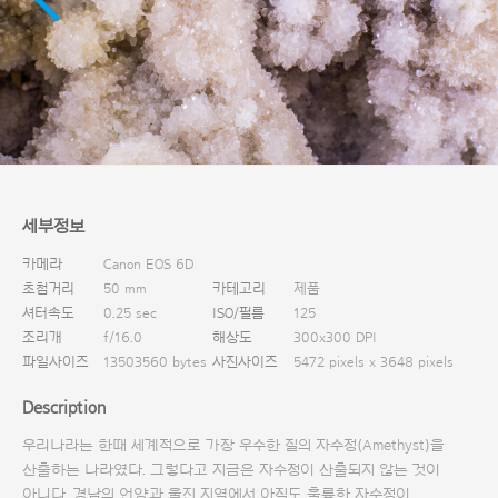
다운로드
세부정보
카메라
Canon EOS 6D
초첨거리
50 mm
카테고리
제품
셔터속도
0.25 sec
ISO/필름
125
조리개
f/16.0
해상도
300x300 DPI
파일사이즈
13503560 bytes
사진사이즈
5472 pixels x 3648 pixels
Description
우리나라는 한때 세계적으로 가장 우수한 질의 자수정(Amethyst)을
산출하는 나라였다. 그렇다고 지금은 자수정이 산출되지 않는 것이
아니다. 경남의 언양과 울진 지역에서 아직도 훌륭한 자수정이