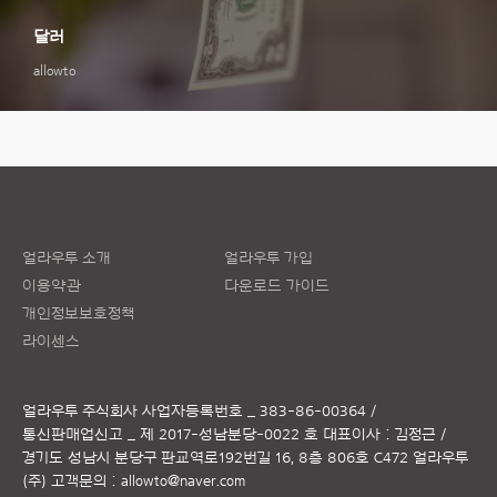
달러
allowto
얼라우투 소개
얼라우투 가입
이용약관
다운로드 가이드
개인정보보호정책
라이센스
얼라우투 주식회사
사업자등록번호 _ 383-86-00364 /
통신판매업신고 _ 제 2017-성남분당-0022 호
대표이사 : 김정근 /
경기도 성남시 분당구 판교역로192번길 16, 8층 806호 C472 얼라우투
(주)
고객문의 :
allowto@naver.com