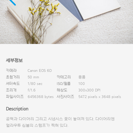
다운로드
세부정보
카메라
Canon EOS 6D
초첨거리
50 mm
카테고리
용품
셔터속도
1/80 sec
ISO/필름
100
조리개
f/1.6
해상도
300x300 DPI
파일사이즈
6456368 bytes
사진사이즈
5472 pixels x 3648 pixels
Description
공책과 다이어리 그리고 시넨시스 꽃이 놓여져 있다. 다이어리엔
얼라우투 심볼의 스템프가 찍혀 있다.