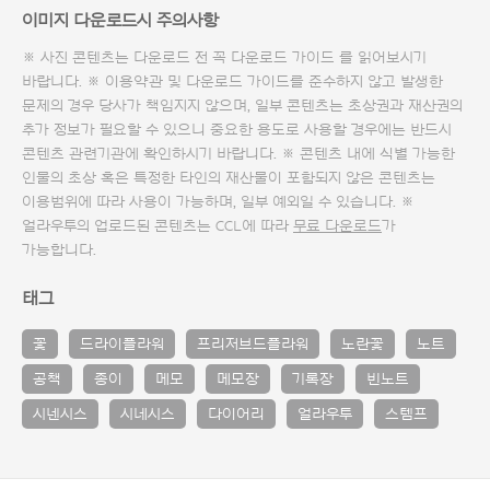
이미지 다운로드시 주의사항
※ 사진 콘텐츠는 다운로드 전 꼭
다운로드 가이드
를 읽어보시기
바랍니다. ※ 이용약관 및
다운로드 가이드
를 준수하지 않고 발생한
문제의 경우 당사가 책임지지 않으며, 일부 콘텐츠는 초상권과 재산권의
추가 정보가 필요할 수 있으니 중요한 용도로 사용할 경우에는 반드시
콘텐츠 관련기관에 확인하시기 바랍니다. ※ 콘텐츠 내에 식별 가능한
인물의 초상 혹은 특정한 타인의 재산물이 포함되지 않은 콘텐츠는
이용범위에 따라 사용이 가능하며, 일부 예외일 수 있습니다. ※
얼라우투의 업로드된 콘텐츠는 CCL에 따라
무료 다운로드
가
가능합니다.
태그
꽃
드라이플라워
프리저브드플라워
노란꽃
노트
공책
종이
메모
메모장
기록장
빈노트
시넨시스
시네시스
다이어리
얼라우투
스템프