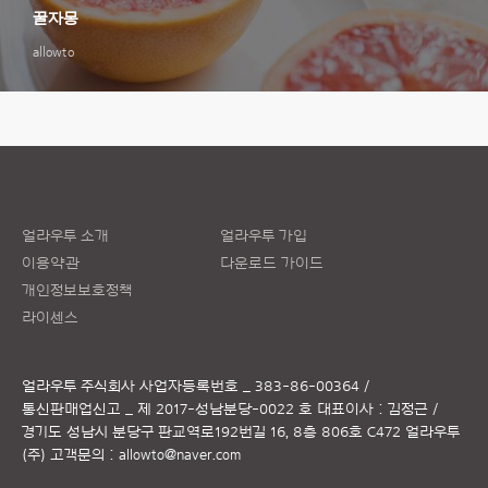
꿀자몽
allowto
얼라우투 소개
얼라우투 가입
이용약관
다운로드 가이드
개인정보보호정책
라이센스
얼라우투 주식회사
사업자등록번호 _ 383-86-00364 /
통신판매업신고 _ 제 2017-성남분당-0022 호
대표이사 : 김정근 /
경기도 성남시 분당구 판교역로192번길 16, 8층 806호 C472 얼라우투
(주)
고객문의 :
allowto@naver.com