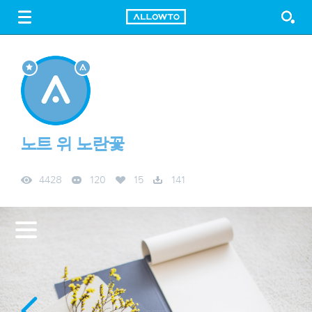
LOGIN
SIGN UP
FREE DOWNLOAD
GUIDE
노트 위 노란꽃
4428
120
15
141