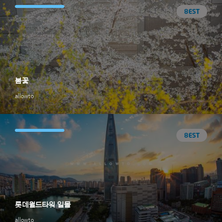
봄꽃
allowto
롯데월드타워 일몰
allowto