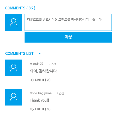
COMMENTS (
36
)
작성
COMMENTS LIST
raina1127
2년전
와아, 감사합니다.
LIKE IT (
0
)
Norie Kagiyama
2년전
Thank you!!
LIKE IT (
0
)