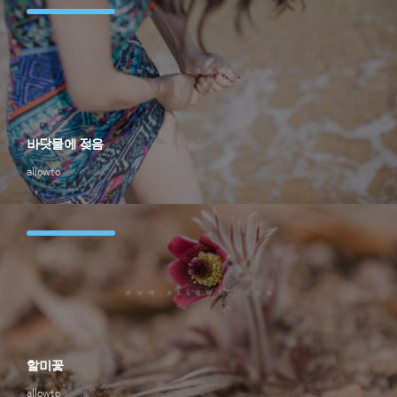
바닷물에 젖음
allowto
할미꽃
allowto