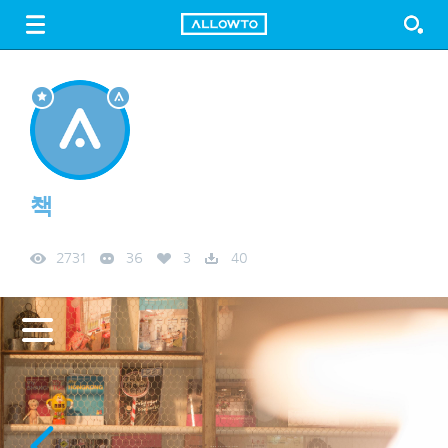
LOGIN
SIGN UP
FREE DOWNLOAD
GUIDE
책
2731
36
3
40