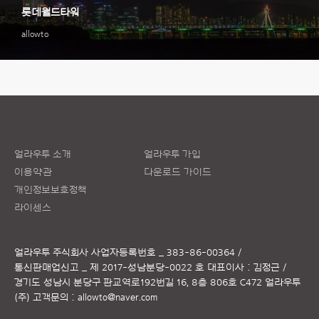
롯데월드타워
allowto
얼라우투 소개
얼라우투 가입
이용약관
다운로드 가이드
개인정보보호정책
라이센스
얼라우투 주식회사
사업자등록번호 _ 383-86-00364 /
통신판매업신고 _ 제 2017-성남분당-0022 호
대표이사 : 김정근 /
경기도 성남시 분당구 판교역로192번길 16, 8층 806호 C472 얼라우투
(주)
고객문의 :
allowto@naver.com