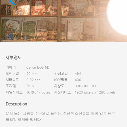
다운로드
세부정보
카메라
Canon EOS 6D
초첨거리
50 mm
카테고리
시점
셔터속도
0.02 sec
ISO/필름
400
조리개
f/1.6
해상도
300x300 DPI
파일사이즈
1619647 bytes
사진사이즈
1920 pixels x 1280 pixels
Description
문자 또는 그림을 수단으로 표현된, 정신적 소산물을 체계 있게 담은
물리적 형체를 말한다.