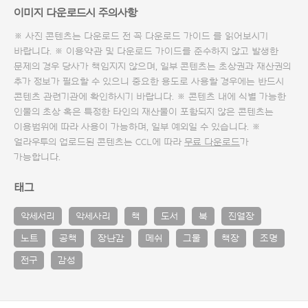
이미지 다운로드시 주의사항
※ 사진 콘텐츠는 다운로드 전 꼭
다운로드 가이드
를 읽어보시기
바랍니다. ※ 이용약관 및
다운로드 가이드
를 준수하지 않고 발생한
문제의 경우 당사가 책임지지 않으며, 일부 콘텐츠는 초상권과 재산권의
추가 정보가 필요할 수 있으니 중요한 용도로 사용할 경우에는 반드시
콘텐츠 관련기관에 확인하시기 바랍니다. ※ 콘텐츠 내에 식별 가능한
인물의 초상 혹은 특정한 타인의 재산물이 포함되지 않은 콘텐츠는
이용범위에 따라 사용이 가능하며, 일부 예외일 수 있습니다. ※
얼라우투의 업로드된 콘텐츠는 CCL에 따라
무료 다운로드
가
가능합니다.
태그
악세서리
악세사리
책
도서
북
진열장
노트
공책
장난감
메쉬
그물
책장
조명
전구
감성