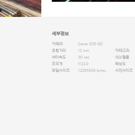
세부정보
카메라
Canon EOS 6D
초첨거리
12 mm
카테고리
셔터속도
30 sec
ISO/필름
조리개
f/22.0
해상도
파일사이즈
12295308 bytes
사진사이즈