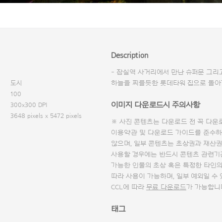
Description
- 잠실역 사거리에서 만난 슈퍼문 그리
도시
하늘을 찌를듯한 롯데타워 집으로 돌아
100
이미지 다운로드시 주의사항
300x300 DPI
3648 pixels x 5472 pixels
※ 사진 콘텐츠는 다운로드 전 꼭
다운
이용약관 및
다운로드 가이드
를 준수하
않으며, 일부 콘텐츠는 초상권과 재산권
사용할 경우에는 반드시 콘텐츠 관련기
가능한 인물의 초상 혹은 특정한 타인
따라 사용이 가능하며, 일부 예외일 수
CCL에 따라
무료 다운로드
가 가능합니
태그