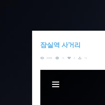
잠실역 사거리
3068
14
2
14