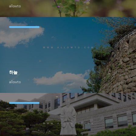
allowto
하늘
allowto