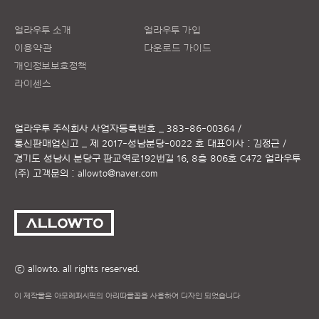
얼라우투 소개
얼라우투 가입
이용약관
다운로드 가이드
개인정보보호정책
라이센스
얼라우투 주식회사
사업자등록번호 _ 383-86-00364 /
통신판매업신고 _ 제 2017-성남분당-0022 호
대표이사 : 김정근 /
경기도 성남시 분당구 판교역로192번길 16, 8층 806호 C472 얼라우투
(주)
고객문의 :
allowto@naver.com
ⓒ allowto. all rights reserved.
이 제작물은 아모레퍼시픽의 아리따글꼴을 사용하여 디자인 되었습니다