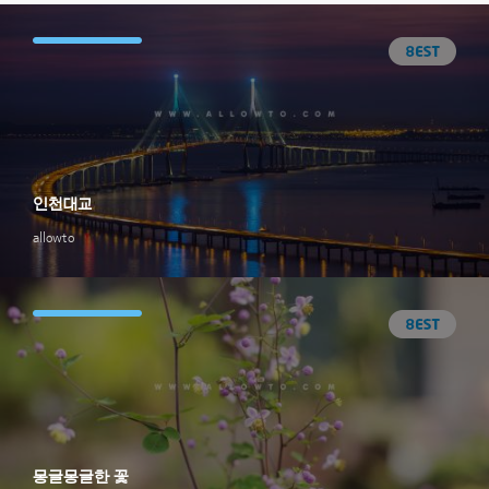
인천대교
allowto
몽글몽글한 꽃