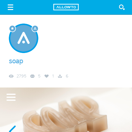
LOGIN
SIGN UP
FREE DOWNLOAD
GUIDE
soap
2795
5
1
6