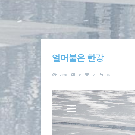
얼어붙은 한강
2495
9
0
10