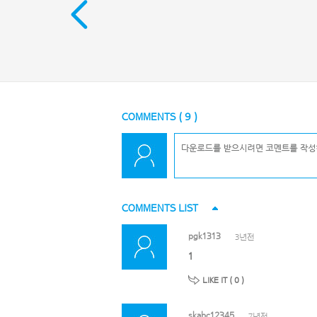
COMMENTS (
9
)
COMMENTS LIST
pgk1313
3년전
1
LIKE IT (
0
)
skabc12345
7년전