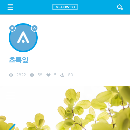
LOGIN
SIGN UP
FREE DOWNLOAD
GUIDE
초록잎
2822
58
5
80