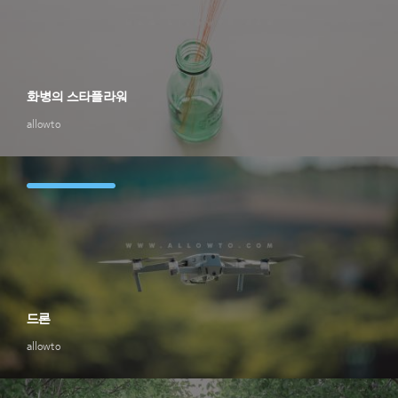
화병의 스타플라워
allowto
드론
allowto