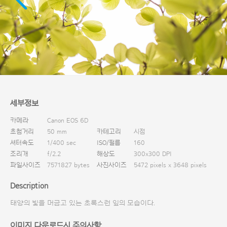
다운로드
세부정보
카메라
Canon EOS 6D
초첨거리
50 mm
카테고리
시점
셔터속도
1/400 sec
ISO/필름
160
조리개
f/2.2
해상도
300x300 DPI
파일사이즈
7571827 bytes
사진사이즈
5472 pixels x 3648 pixels
Description
태양의 빛을 머금고 있는 초록스런 잎의 모습이다.
이미지 다운로드시 주의사항