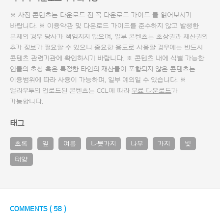
※ 사진 콘텐츠는 다운로드 전 꼭
다운로드 가이드
를 읽어보시기
바랍니다. ※ 이용약관 및
다운로드 가이드
를 준수하지 않고 발생한
문제의 경우 당사가 책임지지 않으며, 일부 콘텐츠는 초상권과 재산권의
추가 정보가 필요할 수 있으니 중요한 용도로 사용할 경우에는 반드시
콘텐츠 관련기관에 확인하시기 바랍니다. ※ 콘텐츠 내에 식별 가능한
인물의 초상 혹은 특정한 타인의 재산물이 포함되지 않은 콘텐츠는
이용범위에 따라 사용이 가능하며, 일부 예외일 수 있습니다. ※
얼라우투의 업로드된 콘텐츠는 CCL에 따라
무료 다운로드
가
가능합니다.
태그
초록
잎
여름
나뭇가지
나무
가지
빛
태양
COMMENTS (
58
)