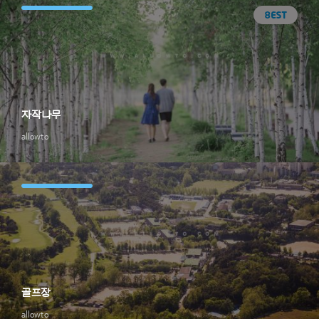
자작나무
allowto
골프장
allowto