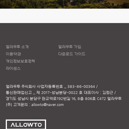
얼라우투 소개
얼라우투 가입
이용약관
다운로드 가이드
개인정보보호정책
라이센스
얼라우투 주식회사
사업자등록번호 _ 383-86-00364 /
통신판매업신고 _ 제 2017-성남분당-0022 호
대표이사 : 김정근 /
경기도 성남시 분당구 판교역로192번길 16, 8층 806호 C472 얼라우투
(주)
고객문의 :
allowto@naver.com